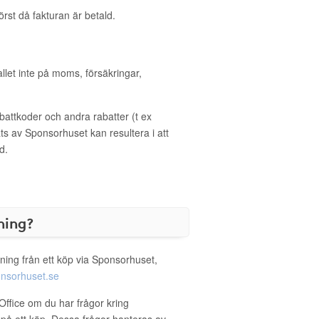
örst då fakturan är betald.
allet inte på moms, försäkringar,
ttkoder och andra rabatter (t ex
s av Sponsorhuset kan resultera i att
d.
ning?
ning från ett köp via Sponsorhuset,
nsorhuset.se
Office om du har frågor kring