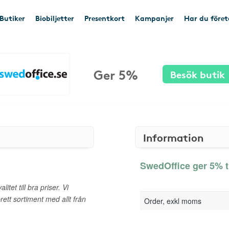
Butiker
Biobiljetter
Presentkort
Kampanjer
Har du före
Ger 5%
Besök butik
Information
SwedOffice ger 5% t
tet till bra priser. Vi
rett sortiment med allt från
Order, exkl moms