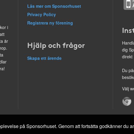
Läs mer om Sponsorhuset
Privacy Policy
Registrera ny förening
kor i
Ins
att
ta är
Hjälp och frågor
Handla
hop.
dig Sp
ta
direkt
Skapa ett ärende
dlar
ra!
Du på
besöke
Välj w
 upplevelse på Sponsorhuset. Genom att fortsätta godkänner du