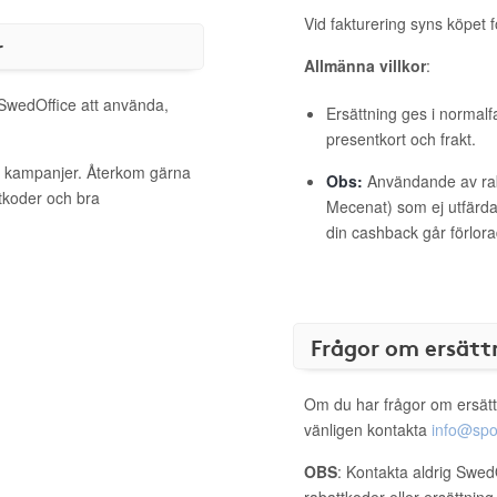
Vid fakturering syns köpet f
r
Allmänna villkor
:
 SwedOffice att använda,
Ersättning ges i normalf
presentkort och frakt.
va kampanjer. Återkom gärna
Obs:
Användande av raba
ttkoder och bra
Mecenat) som ej utfärdat
din cashback går förlora
Frågor om ersätt
Om du har frågor om ersätt
vänligen kontakta
info@spo
OBS
: Kontakta aldrig Swed