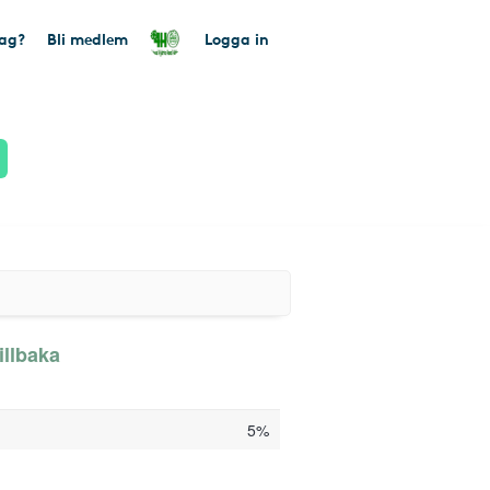
tag?
Bli medlem
Logga in
illbaka
5%