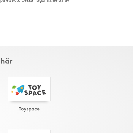
g på ett köp. Dessa frågor hanteras av
 här
Toyspace