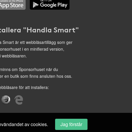
tallera "Handla Smart"
 Smart är ett webbläsartillägg som ger
onsorhuset i en minifierad version,
 i webbläsaren.
minns om Sponsorhuset när du
r en butik som finns ansluten hos oss.
ebbläsare för att installera:
 användandet av cookies.
Jag förstår