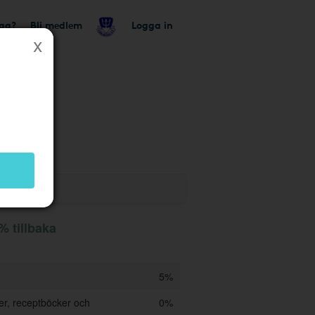
tag?
Bli medlem
Logga in
utik
% tillbaka
5%
ker, receptböcker och
0%