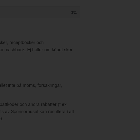
0%
öcker, receptböcker och
en cashback. Ej heller om köpet sker
allet inte på moms, försäkringar,
ttkoder och andra rabatter (t ex
s av Sponsorhuset kan resultera i att
d.