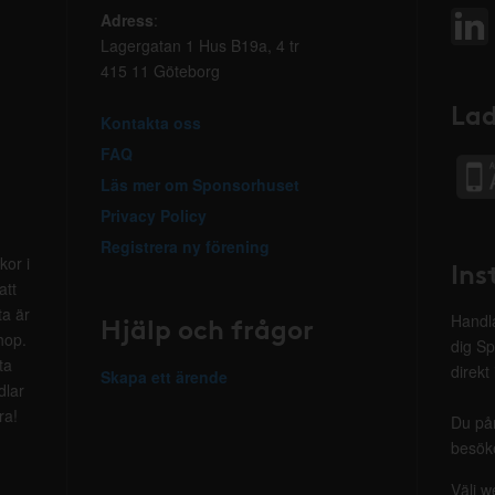
Adress
:
Lagergatan 1 Hus B19a, 4 tr
415 11 Göteborg
Lad
Kontakta oss
FAQ
Läs mer om Sponsorhuset
Privacy Policy
Registrera ny förening
kor i
Ins
att
ta är
Hjälp och frågor
Handla
hop.
dig Sp
ta
direkt
Skapa ett ärende
dlar
ra!
Du på
besöke
Välj w