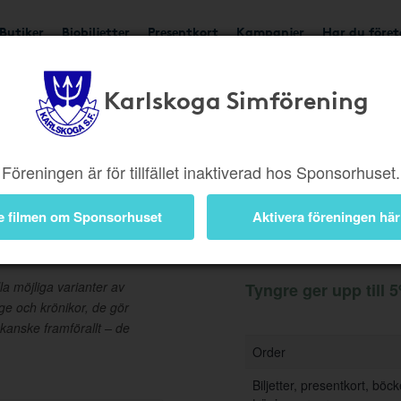
Butiker
Biobiljetter
Presentkort
Kampanjer
Har du före
Karlskoga Simförening
Ger upp till 5%
Besök b
Föreningen är för tillfället inaktiverad hos Sponsorhuset.
e filmen om Sponsorhuset
Aktivera föreningen här
Information
la möjliga varianter av
Tyngre ger upp till 5
age och krönikor, de gör
 kanske framförallt – de
Order
Biljetter, presentkort, böc