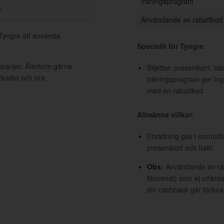
träningsprogram
r
Användande av rabattkod
 Tyngre att använda,
Speciellt för Tyngre
:
mpanjer. Återkom gärna
Biljetter, presentkort, b
ttkoder och bra
träningsprogram ger ing
med en rabattkod.
Allmänna villkor
:
Ersättning ges i normalf
presentkort och frakt.
Obs:
Användande av raba
Mecenat) som ej utfärdat
din cashback går förlora