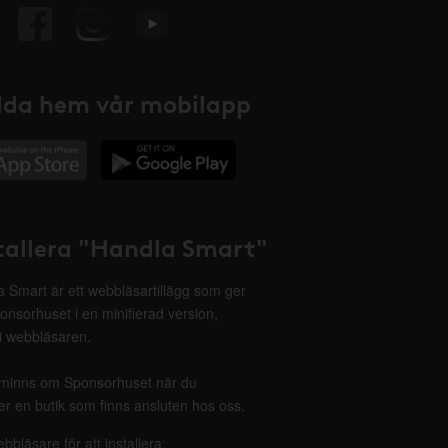
da hem vår mobilapp
tallera "Handla Smart"
 Smart är ett webbläsartillägg som ger
onsorhuset i en minifierad version,
 i webbläsaren.
minns om Sponsorhuset när du
r en butik som finns ansluten hos oss.
ebbläsare för att installera: