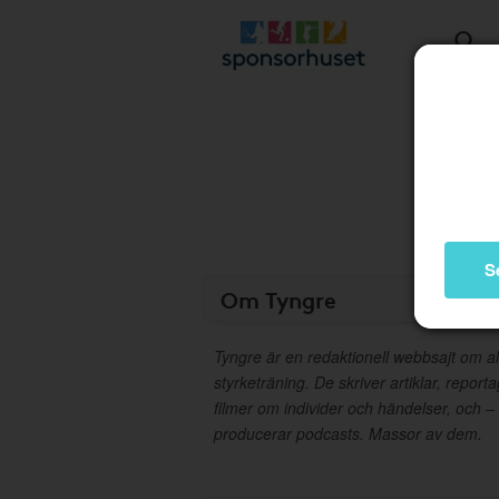
S
Om Tyngre
Tyngre är en redaktionell webbsajt om al
styrketräning. De skriver artiklar, report
filmer om individer och händelser, och –
producerar podcasts. Massor av dem.