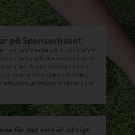
ar på Sponsorhuset
t – inte bara för föreningslivet, utan också för
betar vi enbart med butiker som tar ansvar för
och för miljön.
Vi väljer bort aktörer som inte
r, transparens i sin produktion eller säkra
h hållbarhet är grundläggande för oss, precis
nde för det som är viktigt