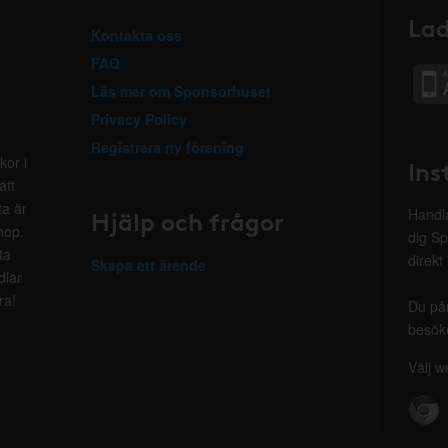
Lad
Kontakta oss
FAQ
Läs mer om Sponsorhuset
Privacy Policy
Registrera ny förening
kor i
Ins
att
ta är
Hjälp och frågor
Handla
hop.
dig Sp
ta
direkt
Skapa ett ärende
dlar
ra!
Du på
besöke
Välj w