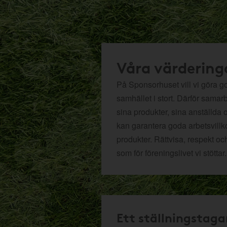
Våra värdering
På Sponsorhuset vill vi göra got
samhället i stort. Därför samar
sina produkter, sina anställda 
kan garantera goda arbetsvillko
produkter. Rättvisa, respekt oc
som för föreningslivet vi stöttar.
Ett ställningstaga