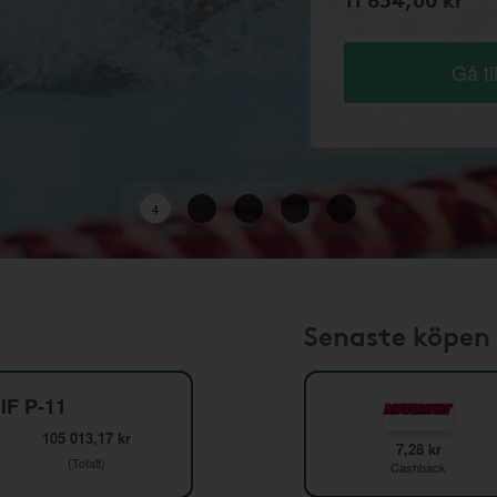
Gå ti
2
Senaste köpen
IF P-11
105 013,17 kr
7,28 kr
(Totalt)
Cashback