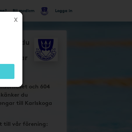
tag?
Bli medlem
Logga in
så får du
oga
g pengar
 dina
onsorhuset och 604
skänker du
ngar till Karlskoga
t till vår förening: