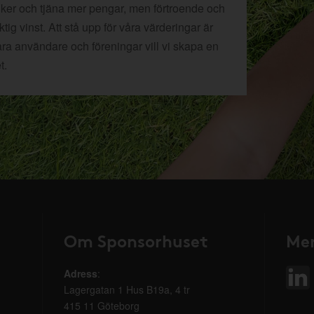
tiker och tjäna mer pengar, men förtroende och
ig vinst. Att stå upp för våra värderingar är
åra användare och föreningar vill vi skapa en
t.
Om Sponsorhuset
Mer
Adress
:
Lagergatan 1 Hus B19a, 4 tr
415 11 Göteborg