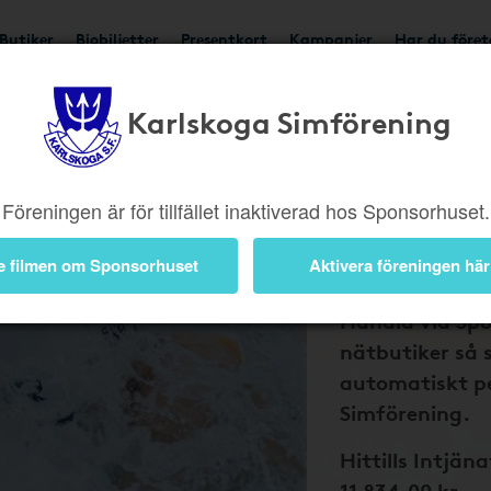
Butiker
Biobiljetter
Presentkort
Kampanjer
Har du före
Karlskoga Simförening
Bli medlem 
och Karlsk
Simförenin
Föreningen är för tillfället inaktiverad hos Sponsorhuset.
tillbaka på
nätköp
e filmen om Sponsorhuset
Aktivera föreningen här
Handla via Sp
nätbutiker så 
automatiskt pe
Simförening.
Hittills Intjäna
11 834,00 kr