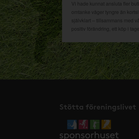
Vi hade kunnat ansluta fler bu
omtanke väger tyngre än kortsikt
självklart – tillsammans med v
positiv förändring, ett köp i tage
Stötta föreningslivet