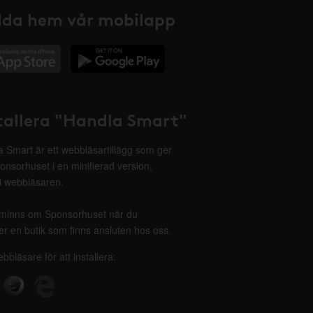
da hem vår mobilapp
tallera "Handla Smart"
 Smart är ett webbläsartillägg som ger
onsorhuset i en minifierad version,
 i webbläsaren.
minns om Sponsorhuset när du
r en butik som finns ansluten hos oss.
ebbläsare för att installera: