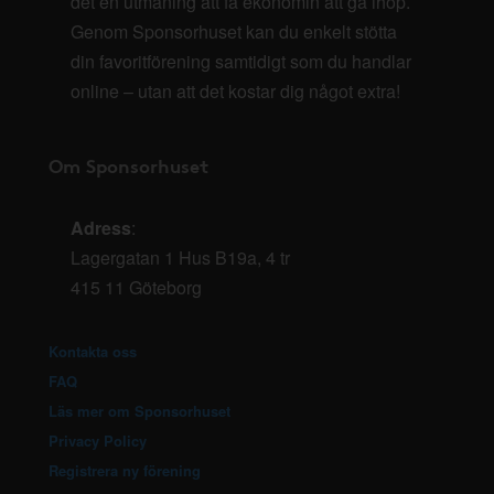
det en utmaning att få ekonomin att gå ihop.
Genom Sponsorhuset kan du enkelt stötta
din favoritförening samtidigt som du handlar
online – utan att det kostar dig något extra!
Om Sponsorhuset
Adress
:
Lagergatan 1 Hus B19a, 4 tr
415 11 Göteborg
Kontakta oss
FAQ
Läs mer om Sponsorhuset
Privacy Policy
Registrera ny förening