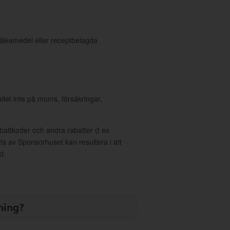
r läkemedel eller receptbelagda
allet inte på moms, försäkringar,
ttkoder och andra rabatter (t ex
s av Sponsorhuset kan resultera i att
d.
ning?