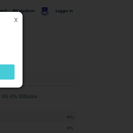
tag?
Bli medlem
Logga in
utik
ill 4% tillbaka
4%
0%