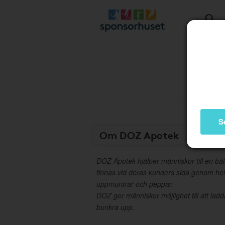
S
Om DOZ Apotek
DOZ Apotek hjälper människor till en bätt
finnas vid deras kunders sida genom hela 
uppmuntrar och peppar.
DOZ ger människor möjlighet till att lad
bunkra upp.