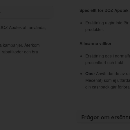
Speciellt för DOZ Apotek
:
r
Ersättning utgår inte fö
l DOZ Apotek att använda,
produkter.
Allmänna villkor
:
va kampanjer. Återkom
, rabattkoder och bra
Ersättning ges i normalf
presentkort och frakt.
Obs:
Användande av raba
Mecenat) som ej utfärdat
din cashback går förlora
Frågor om ersätt