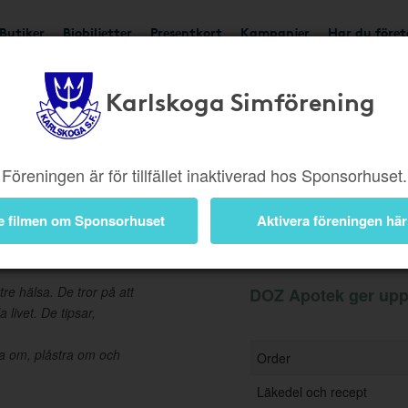
Butiker
Biobiljetter
Presentkort
Kampanjer
Har du före
Karlskoga Simförening
Ger upp till 4%
Besök b
Föreningen är för tillfället inaktiverad hos Sponsorhuset.
e filmen om Sponsorhuset
Aktivera föreningen här
Information
re hälsa. De tror på att
DOZ Apotek ger upp t
livet. De tipsar,
da om, plåstra om och
Order
Läkedel och recept