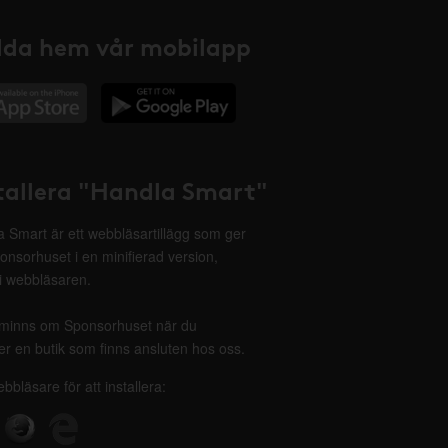
da hem vår mobilapp
tallera "Handla Smart"
 Smart är ett webbläsartillägg som ger
onsorhuset i en minifierad version,
 i webbläsaren.
minns om Sponsorhuset när du
r en butik som finns ansluten hos oss.
ebbläsare för att installera: