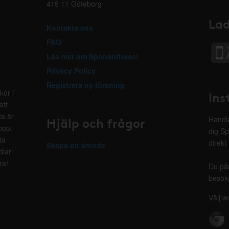
415 11 Göteborg
Lad
Kontakta oss
FAQ
Läs mer om Sponsorhuset
Privacy Policy
Registrera ny förening
kor i
Ins
att
ta är
Hjälp och frågor
Handla
hop.
dig Sp
ta
direkt
Skapa ett ärende
dlar
ra!
Du på
besöke
Välj w