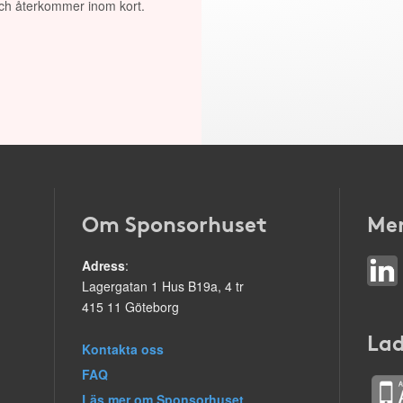
 och återkommer inom kort.
Om Sponsorhuset
Mer
Adress
:
Lagergatan 1 Hus B19a, 4 tr
415 11 Göteborg
Lad
Kontakta oss
FAQ
Läs mer om Sponsorhuset