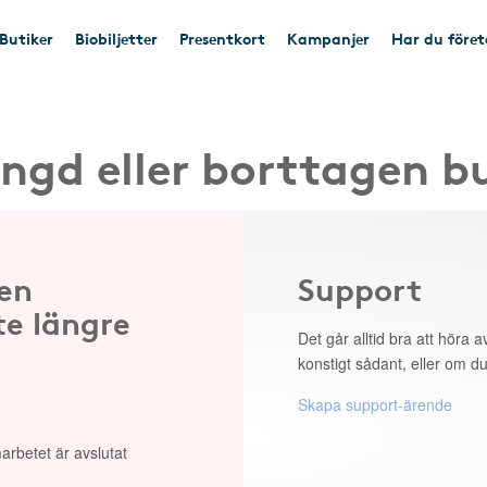
Butiker
Biobiljetter
Presentkort
Kampanjer
Har du före
ngd eller borttagen b
 en
Support
te längre
Det går alltid bra att höra av
konstigt sådant, eller om du
Skapa support-ärende
arbetet är avslutat