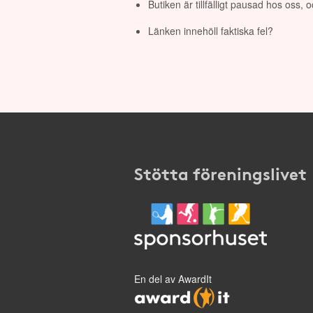
Butiken är tillfälligt pausad hos oss,
Länken innehöll faktiska fel?
Stötta föreningslivet
En del av AwardIt