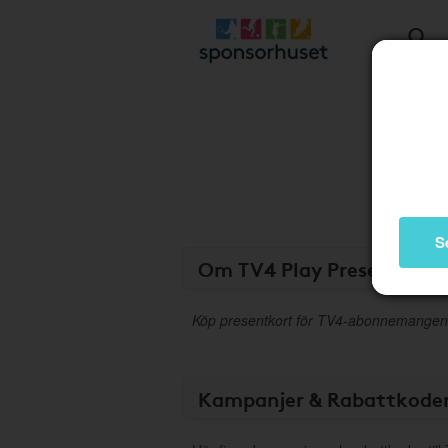
S
Om TV4 Play Presentkort
Köp presentkort för TV4-abonnemangen
Kampanjer & Rabattkode