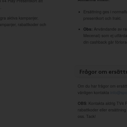
 TV4 Play Presentkort att
.
Ersättning ges i normalf
ågra aktiva kampanjer.
presentkort och frakt.
kampanjer, rabattkoder och
Obs:
Användande av raba
Mecenat) som ej utfärdat
din cashback går förlora
Frågor om ersätt
Om du har frågor om ersätt
vänligen kontakta
info@spo
OBS
: Kontakta aldrig TV4 
rabattkoder eller ersättnin
oss. Tack!