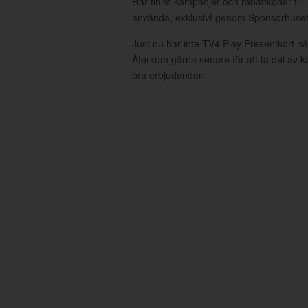
Här finns kampanjer och rabattkoder till
använda, exklusivt genom Sponsorhuset
Just nu har inte TV4 Play Presentkort n
Återkom gärna senare för att ta del av 
bra erbjudanden.