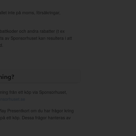
allet inte på moms, försäkringar,
ttkoder och andra rabatter (t ex
s av Sponsorhuset kan resultera i att
d.
ning?
ning från ett köp via Sponsorhuset,
nsorhuset.se
Play Presentkort om du har frågor kring
g på ett köp. Dessa frågor hanteras av