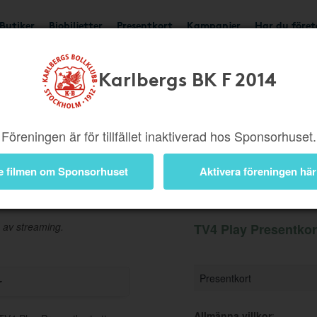
Butiker
Biobiljetter
Presentkort
Kampanjer
Har du före
Karlbergs BK F 2014
Ger 5%
Besök butik
Föreningen är för tillfället inaktiverad hos Sponsorhuset.
e filmen om Sponsorhuset
Aktivera föreningen här
Information
 av streaming.
TV4 Play Presentkort
Presentkort
r
Allmänna villkor
: