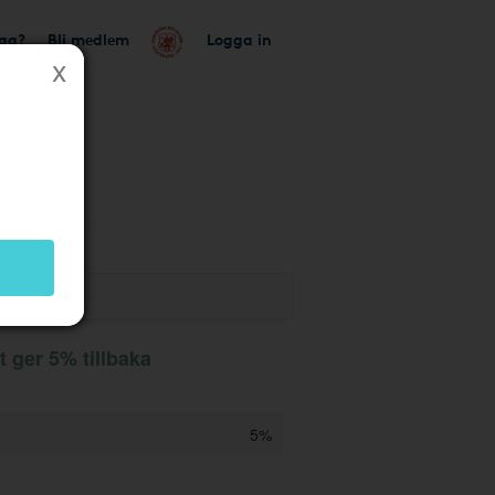
tag?
Bli medlem
Logga in
 ger 5% tillbaka
5%