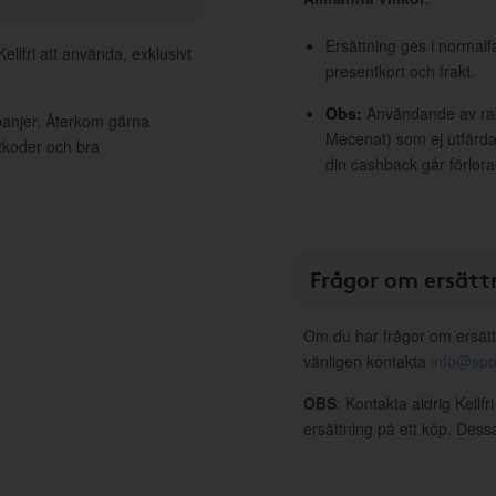
Ersättning ges i normalf
ellfri att använda, exklusivt
presentkort och frakt.
Obs:
Användande av raba
mpanjer. Återkom gärna
Mecenat) som ej utfärdat
ttkoder och bra
din cashback går förlora
Frågor om ersätt
Om du har frågor om ersätt
vänligen kontakta
info@spo
OBS
: Kontakta aldrig Kellfr
ersättning på ett köp. Dess