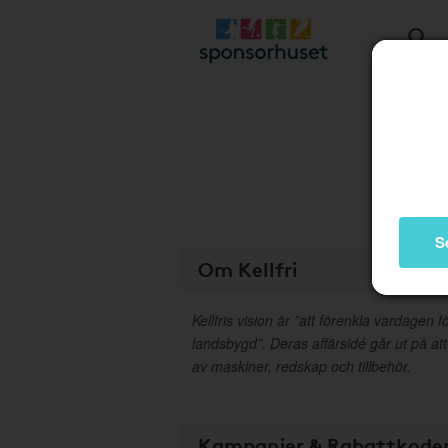
S
Om Kellfri
Kellfris vision är ”att förenkla vardagen 
landsbygd”. Deras affärsidé går ut på att
av maskiner, redskap och tillbehör.
Kampanjer & Rabattkode