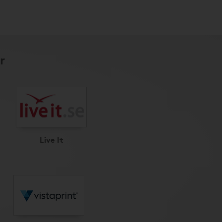
r
Live It