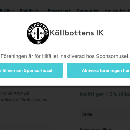
Butiker
Biobiljetter
Presentkort
Kampanjer
Har du före
Källbottens IK
Ger 1,5%
Besök buti
Föreningen är för tillfället inaktiverad hos Sponsorhuset.
e filmen om Sponsorhuset
Aktivera föreningen här
Information
för er som bor på
Kellfri ger 1,5% tillb
 erbjuda ett brett sortiment
Order
r
Allmänna villkor
: