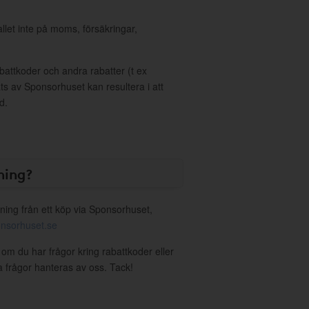
allet inte på moms, försäkringar,
ttkoder och andra rabatter (t ex
s av Sponsorhuset kan resultera i att
d.
ning?
ning från ett köp via Sponsorhuset,
nsorhuset.se
i om du har frågor kring rabattkoder eller
a frågor hanteras av oss. Tack!