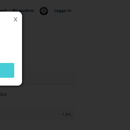
tag?
Bli medlem
Logga in
k
aka
1,5%