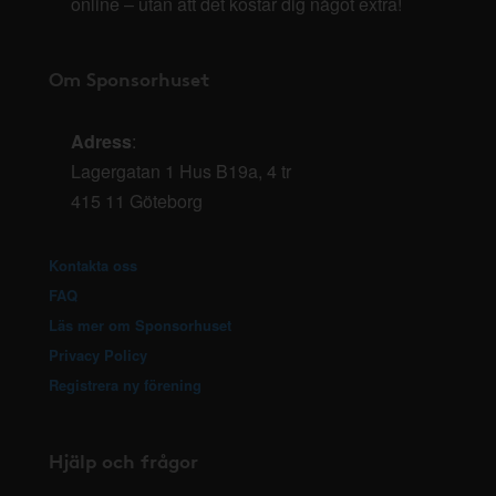
online – utan att det kostar dig något extra!
Om Sponsorhuset
Adress
:
Lagergatan 1 Hus B19a, 4 tr
415 11 Göteborg
Kontakta oss
FAQ
Läs mer om Sponsorhuset
Privacy Policy
Registrera ny förening
Hjälp och frågor