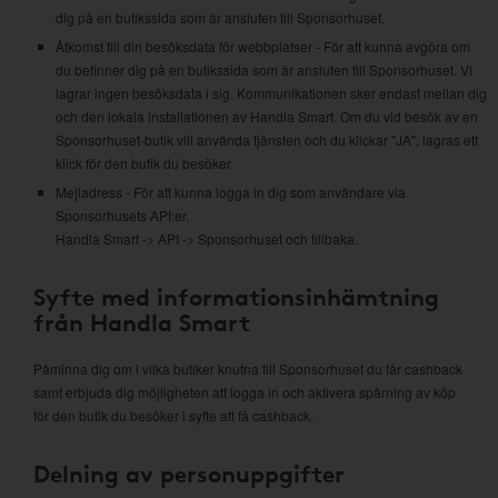
dig på en butikssida som är ansluten till Sponsorhuset.
Åtkomst till din besöksdata för webbplatser - För att kunna avgöra om
du befinner dig på en butikssida som är ansluten till Sponsorhuset. Vi
lagrar ingen besöksdata i sig. Kommunikationen sker endast mellan dig
och den lokala installationen av Handla Smart. Om du vid besök av en
Sponsorhuset-butik vill använda tjänsten och du klickar "JA", lagras ett
klick för den butik du besöker.
Mejladress - För att kunna logga in dig som användare via
Sponsorhusets API:er.
Handla Smart -> API -> Sponsorhuset och tillbaka.
Syfte med informationsinhämtning
från Handla Smart
Påminna dig om i vilka butiker knutna till Sponsorhuset du får cashback
samt erbjuda dig möjligheten att logga in och aktivera spårning av köp
för den butik du besöker i syfte att få cashback.
Delning av personuppgifter