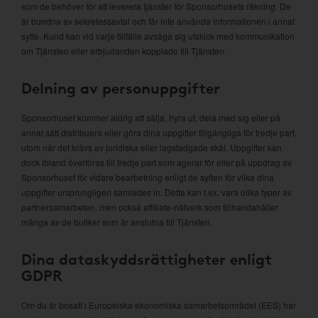
som de behöver för att leverera tjänster för Sponsorhusets räkning. De
är bundna av sekretessavtal och får inte använda informationen i annat
syfte. Kund kan vid varje tillfälle avsäga sig utskick med kommunikation
om Tjänsten eller erbjudanden kopplade till Tjänsten.
Delning av personuppgifter
Sponsorhuset kommer aldrig att sälja, hyra ut, dela med sig eller på
annat sätt distribuera eller göra dina uppgifter tillgängliga för tredje part,
utom när det krävs av juridiska eller lagstadgade skäl. Uppgifter kan
dock ibland överföras till tredje part som agerar för eller på uppdrag av
Sponsorhuset för vidare bearbetning enligt de syften för vilka dina
uppgifter ursprungligen samlades in. Detta kan t.ex. vara olika typer av
partnersamarbeten, men också affiliate-nätverk som tillhandahåller
många av de butiker som är anslutna till Tjänsten.
Dina dataskyddsrättigheter enligt
GDPR
Om du är bosatt i Europeiska ekonomiska samarbetsområdet (EES) har