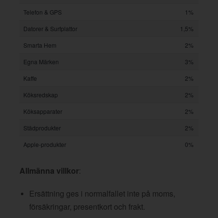
Telefon & GPS
1%
Datorer & Surfplattor
1,5%
Smarta Hem
2%
Egna Märken
3%
Kaffe
2%
Köksredskap
2%
Köksapparater
2%
Städprodukter
2%
Apple-produkter
0%
Allmänna villkor
:
Ersättning ges i normalfallet inte på moms,
försäkringar, presentkort och frakt.