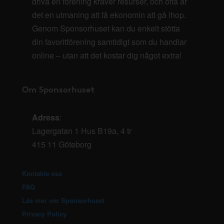
driva en förening kräver resurser, och ofta är
det en utmaning att få ekonomin att gå ihop.
Genom Sponsorhuset kan du enkelt stötta
din favoritförening samtidigt som du handlar
online – utan att det kostar dig något extra!
Om Sponsorhuset
Adress
:
Lagergatan 1 Hus B19a, 4 tr
415 11 Göteborg
Kontakta oss
FAQ
Läs mer om Sponsorhuset
Privacy Policy