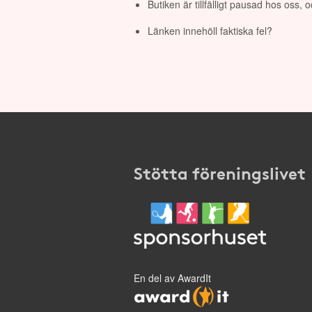
Butiken är tillfälligt pausad hos oss,
Länken innehöll faktiska fel?
Stötta föreningslivet
En del av AwardIt