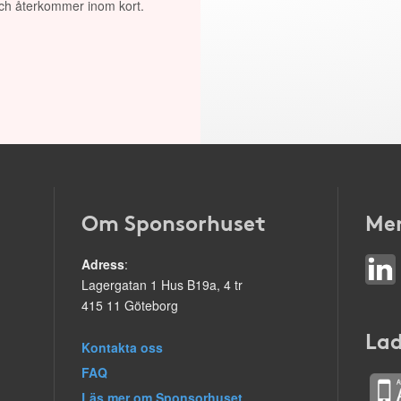
 och återkommer inom kort.
Om Sponsorhuset
Mer
Adress
:
Lagergatan 1 Hus B19a, 4 tr
415 11 Göteborg
Lad
Kontakta oss
FAQ
Läs mer om Sponsorhuset