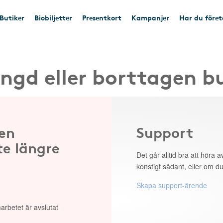
Butiker
Biobiljetter
Presentkort
Kampanjer
Har du före
ngd eller borttagen b
 en
Support
te längre
Det går alltid bra att höra av
konstigt sådant, eller om du
Skapa support-ärende
arbetet är avslutat