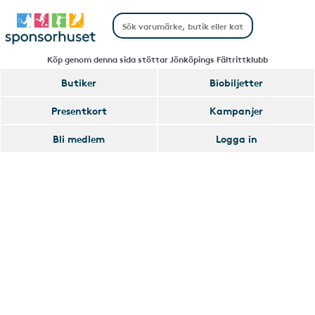
Köp genom denna sida stöttar Jönköpings Fältrittklubb
Butiker
Biobiljetter
Handla
Presentkort
Kampanjer
Smart
Bli medlem
Logga in
Glömmer
Lägg
du
till
av
Handla
att
Smart