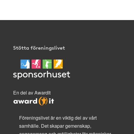
här
.
Stötta föreningslivet
En del av AwardIt
Föreningslivet är en viktig del av vårt
samhälle. Det skapar gemenskap,
engagemang och möjligheter för människor