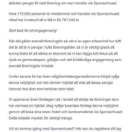
skänker pengar till vald förening om man handlar via Sponsorhuset.
Hela 170,000 personer är medlemmar och handlar via Sponsorhuset
vilket har inneburit att vi fått in 80,787,043 kr.
Stort tack för ert engagemang!
När det gäller svenskt föreningsliv så vet vi av egen erfarenhet hur tufft
det är att få in pengar i tuffa föreningstider, så vi är väldigt glada att
kunna bidra till att stärka er ekonomi så ni kan lägga fullt fokus på att
njuta av gemenskapen, glädjen och det fullständiga engagemang som
svenskt föreningsliv innebär.
Under senare tid har även välgörenhetsorganisationerna börjat nyttja
denna möjlighet, och det värmer i hjärtat att veta att dessa pengar
hamnar hos dom som behöver dom bäst.
Vi uppmanar även företagen ute i landet att stödja de föreningar dom
har varmast om hjärtat. Idag nyttjar tusentals företag denna möjlighet
genom att boka sina resor, hotell och kontorsmaterial via Sponsorhuset.
Detta betyder mycket, för väldigt många.
Vill du komma igång med Sponsorhuset? Här kan du registrera ditt lag