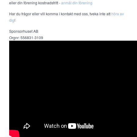
eller din förening kostnadsfritt -
anmäl din förening
Har du frågor eller vill komma i kontakt med oss, tveka inte att
höra av
dig
!
Sponsorhuset AB
Orgnr: 556831-3109