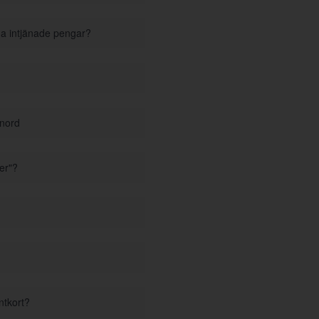
ina intjänade pengar?
enord
er"?
ntkort?