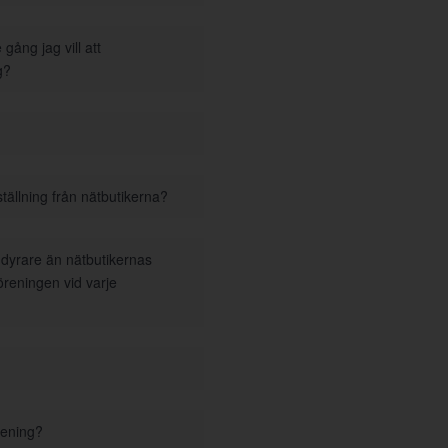
gång jag vill att
g?
tällning från nätbutikerna?
i dyrare än nätbutikernas
föreningen vid varje
rening?