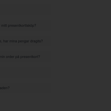
r mitt presentkorttsköp?
se, har mina pengar dragits?
 min order på presentkort?
staden?