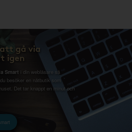
att gå via
t igen
i din webläsare så
la Smart
 du besöker en nätbutik som
uset. Det tar knappt en minut och
smart