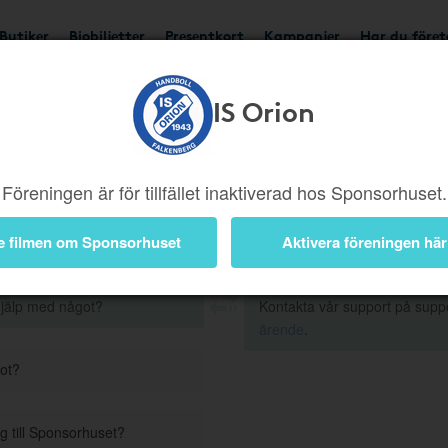
Butiker
Biobiljetter
Presentkort
Kampanjer
Har du före
IS Orion
Frågor och Svar
Föreningen är för tillfället inaktiverad hos Sponsorhuset.
e filmen om Sponsorhuset
Aktivera föreningen här
hjälp med något?
Kontakta vår support på supp
ärende
.
got?
g till Sponsorhuset?