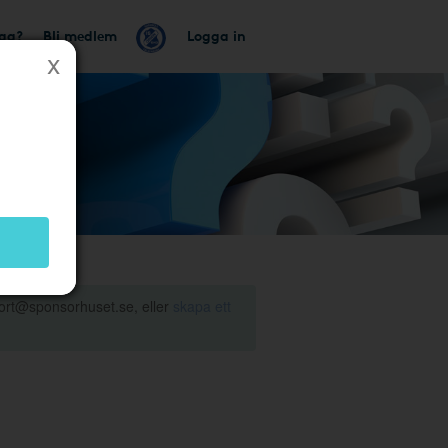
tag?
Bli medlem
Logga in
ort@sponsorhuset.se, eller
skapa ett