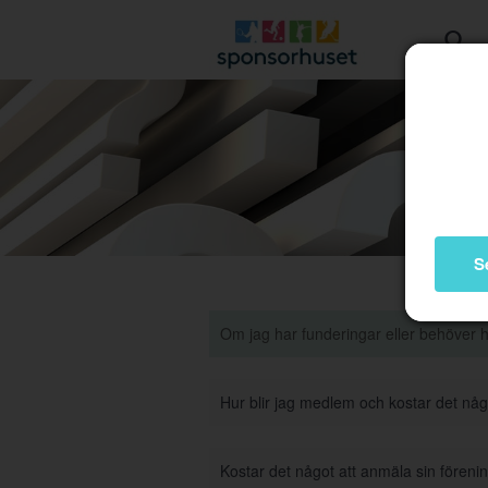
S
Om jag har funderingar eller behöver 
Hur blir jag medlem och kostar det nå
Kostar det något att anmäla sin förenin