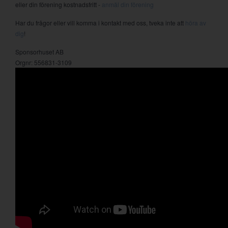
eller din förening kostnadsfritt -
anmäl din förening
Har du frågor eller vill komma i kontakt med oss, tveka inte att
höra av
dig
!
Sponsorhuset AB
Orgnr: 556831-3109