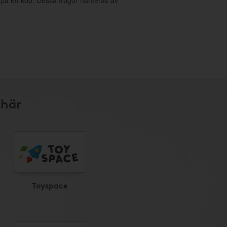
g på ett köp. Dessa frågor hanteras av
 här
Toyspace