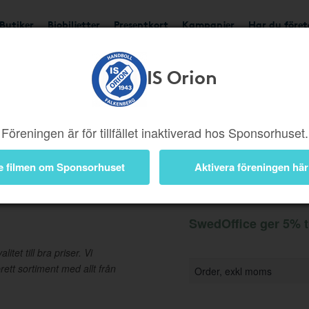
Butiker
Biobiljetter
Presentkort
Kampanjer
Har du före
IS Orion
Ger 5%
Besök butik
Föreningen är för tillfället inaktiverad hos Sponsorhuset.
e filmen om Sponsorhuset
Aktivera föreningen här
Information
SwedOffice ger 5% t
tet till bra priser. Vi
rett sortiment med allt från
Order, exkl moms