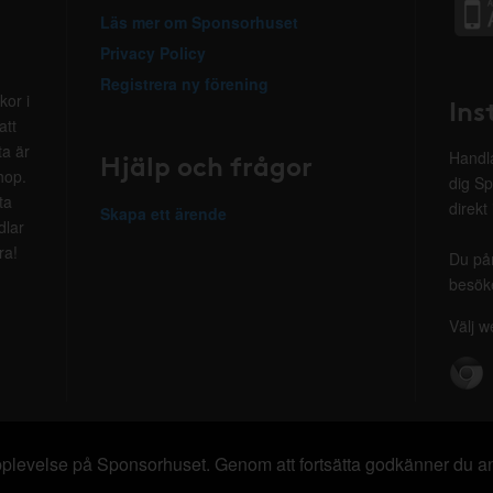
Läs mer om Sponsorhuset
Privacy Policy
Registrera ny förening
kor i
Ins
att
ta är
Hjälp och frågor
Handla
hop.
dig Sp
ta
direkt
Skapa ett ärende
dlar
ra!
Du på
besöke
Välj w
 upplevelse på Sponsorhuset. Genom att fortsätta godkänner du