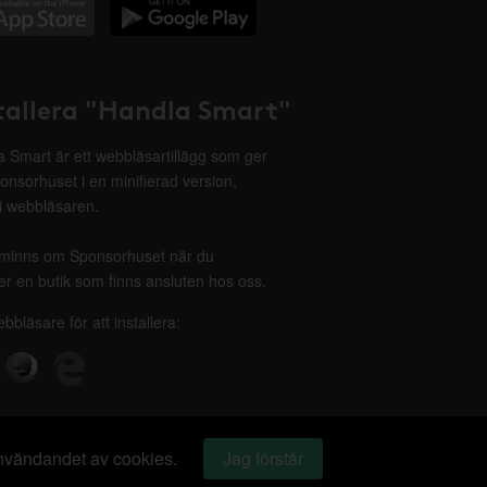
tallera "Handla Smart"
 Smart är ett webbläsartillägg som ger
onsorhuset i en minifierad version,
 i webbläsaren.
minns om Sponsorhuset när du
r en butik som finns ansluten hos oss.
ebbläsare för att installera:
 användandet av cookies.
Jag förstår