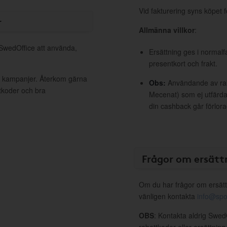
Vid fakturering syns köpet f
r
Allmänna villkor
:
 SwedOffice att använda,
Ersättning ges i normalf
presentkort och frakt.
va kampanjer. Återkom gärna
Obs:
Användande av raba
ttkoder och bra
Mecenat) som ej utfärdat
din cashback går förlora
Frågor om ersätt
Om du har frågor om ersätt
vänligen kontakta
info@spo
OBS
: Kontakta aldrig Swed