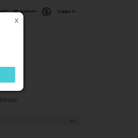
tag?
Bli medlem
Logga in
illbaka
5%