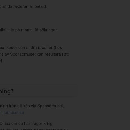
örst då fakturan är betald.
allet inte på moms, försäkringar,
ttkoder och andra rabatter (t ex
s av Sponsorhuset kan resultera i att
d.
ning?
ning från ett köp via Sponsorhuset,
nsorhuset.se
Office om du har frågor kring