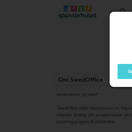
S
Om SwedOffice
Kontorsvaror på nätet!
SwedOffice säljer kontorsvaror av hög kvali
erbjuder företag och privatpersoner ett b
kopieringspapper till städartiklar