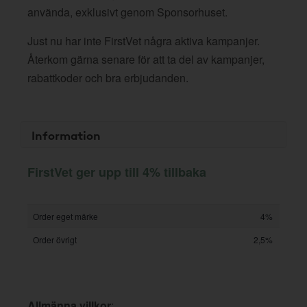
använda, exklusivt genom Sponsorhuset.
Just nu har inte FirstVet några aktiva kampanjer.
Återkom gärna senare för att ta del av kampanjer,
rabattkoder och bra erbjudanden.
Information
FirstVet ger upp till 4% tillbaka
Order eget märke
4%
Order övrigt
2,5%
Allmänna villkor
: