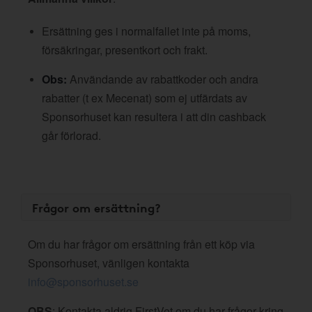
Ersättning ges i normalfallet inte på moms,
försäkringar, presentkort och frakt.
Obs:
Användande av rabattkoder och andra
rabatter (t ex Mecenat) som ej utfärdats av
Sponsorhuset kan resultera i att din cashback
går förlorad.
Frågor om ersättning?
Om du har frågor om ersättning från ett köp via
Sponsorhuset, vänligen kontakta
info@sponsorhuset.se
OBS
: Kontakta aldrig FirstVet om du har frågor kring