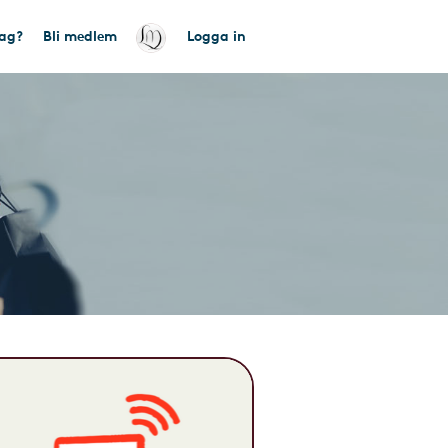
tag?
Bli medlem
Logga in