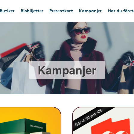
Butiker
Biobiljetter
Presentkort
Kampanjer
Har du före
Kampanjer
Går ut 30 aug -26