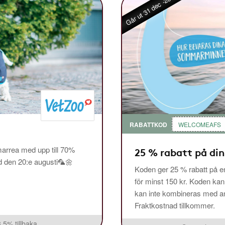
Går ut 31 dec -26
RABATTKOD
WELCOMEAFS
arrea med upp till 70%
25 % rabatt på din
ed den 20:e augusti🦜🌼
Koden ger 25 % rabatt på en
för minst 150 kr. Koden ka
kan inte kombineras med and
Fraktkostnad tillkommer.
3,5% tillbaka