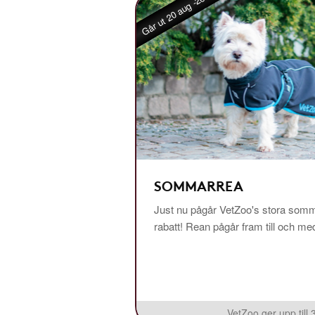
Går ut 20 aug -26
SOMMARREA
Just nu pågår VetZoo's stora somm
rabatt! Rean pågår fram till och m
VetZoo ger upp till 