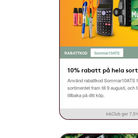
RABATTKOD
Sommar10ATS
10% rabatt på hela sor
Använd rabattkod Sommar10ATS fö
sortimentet fram till 9 augusti, och 
tillbaka på ditt köp.
inkClub ger 7,5%