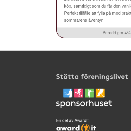
köp, samtidigt som du får den vanlig
Perfekt tillfälle att fylla på med pr
sommarens äventyr.
Beredd ger 4% 
Stötta föreningslivet
En del av AwardIt