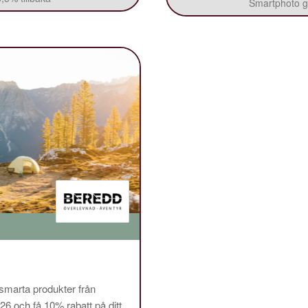
Smartphoto ge
 smarta produkter från
och få 10% rabatt på ditt