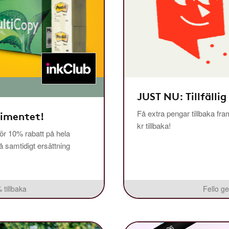
JUST NU: Tillfällig
Få extra pengar tillbaka fra
timentet!
kr tillbaka!
r 10% rabatt på hela
få samtidigt ersättning
 tillbaka
Fello ge