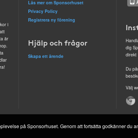
Läs mer om Sponsorhuset
Privacy Policy
Registrera ny förening
kor i
Ins
att
ta är
Hjälp och frågor
Handla
hop.
dig Sp
ta
direkt
Skapa ett ärende
dlar
ra!
Du på
besöke
Välj w
 upplevelse på Sponsorhuset. Genom att fortsätta godkänner du