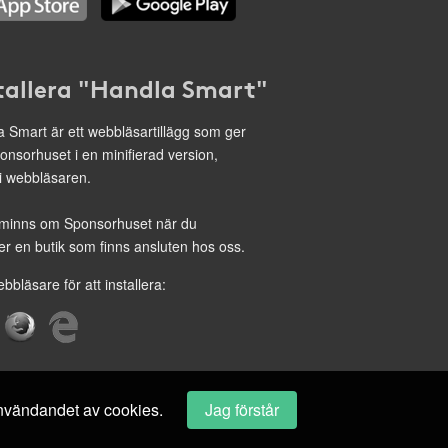
tallera "Handla Smart"
 Smart är ett webbläsartillägg som ger
onsorhuset i en minifierad version,
 i webbläsaren.
minns om Sponsorhuset när du
r en butik som finns ansluten hos oss.
ebbläsare för att installera:
 användandet av cookies.
Jag förstår