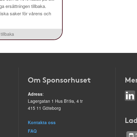
a ersättningen tillbaka.
aktiska saker för vårens och
tillbaka
Om Sponsorhuset
Mer
Adress
:
Lagergatan 1 Hus B19a, 4 tr
415 11 Göteborg
Lad
Kontakta oss
FAQ