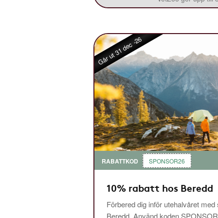
Går ut 31 dec -26
RABATTKOD
SPONSOR26
10% rabatt hos Beredd
Förbered dig inför utehalvåret med
Beredd. Använd koden SPONSOR26 