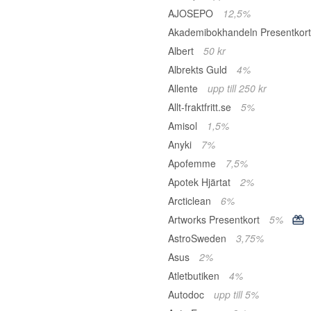
AJOSEPO
12,5%
Akademibokhandeln Presentkor
Albert
50 kr
Albrekts Guld
4%
Allente
upp till 250 kr
Allt-fraktfritt.se
5%
Amisol
1,5%
Anyki
7%
Apofemme
7,5%
Apotek Hjärtat
2%
Arcticlean
6%
Artworks Presentkort
5%
AstroSweden
3,75%
Asus
2%
Atletbutiken
4%
Autodoc
upp till 5%