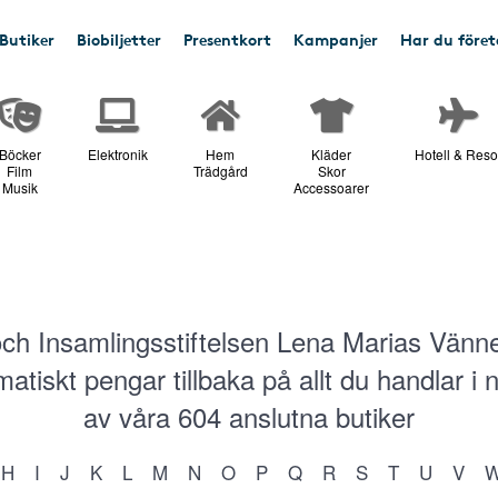
Butiker
Biobiljetter
Presentkort
Kampanjer
Har du före
Böcker
Elektronik
Hem
Kläder
Hotell & Reso
Film
Trädgård
Skor
Musik
Accessoarer
ch Insamlingsstiftelsen Lena Marias Vänne
atiskt pengar tillbaka på allt du handlar i
av våra
604
anslutna butiker
H
I
J
K
L
M
N
O
P
Q
R
S
T
U
V