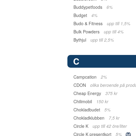
Buddypetfoods
6%
Budget
4%
Budo & Fitness
upp till 1,5%
Bulk Powders
upp till 4%
Bythjul
upp till 2,5%
C
Campcation
2%
CDON
olika beroende på prod
Cheap Energy
375 kr
Chilimobil
150 kr
Chokladbudet
5%
Chokladklubben
7,5 kr
Circle K
upp till 42 öre/liter
Circle K presentkort
5%