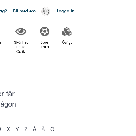
tag?
Bli medlem
Logga in
r
Skönhet
Sport
Övrigt
Hälsa
Fritid
Optik
r får
 någon
W
X
Y
Z
Å
Ä
Ö