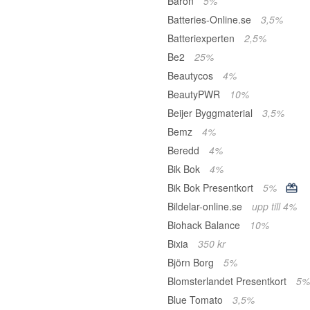
Baron
5%
Batteries-Online.se
3,5%
Batteriexperten
2,5%
Be2
25%
Beautycos
4%
BeautyPWR
10%
Beijer Byggmaterial
3,5%
Bemz
4%
Beredd
4%
Bik Bok
4%
Bik Bok Presentkort
5%
Bildelar-online.se
upp till 4%
Biohack Balance
10%
Bixia
350 kr
Björn Borg
5%
Blomsterlandet Presentkort
5%
Blue Tomato
3,5%