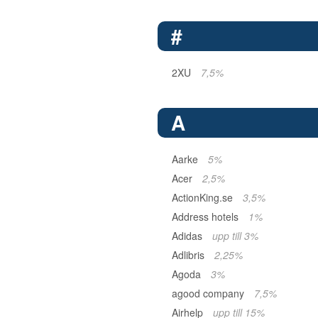
#
2XU
7,5%
A
Aarke
5%
Acer
2,5%
ActionKing.se
3,5%
Address hotels
1%
Adidas
upp till 3%
Adlibris
2,25%
Agoda
3%
agood company
7,5%
Airhelp
upp till 15%