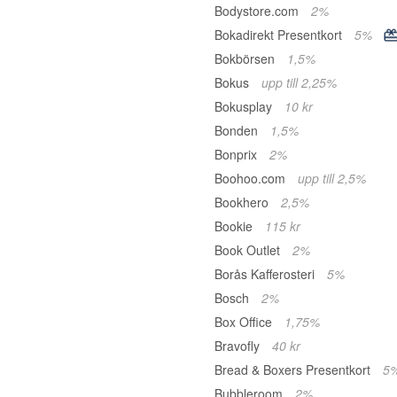
Bodystore.com
2%
Bokadirekt Presentkort
5%
Bokbörsen
1,5%
Bokus
upp till 2,25%
Bokusplay
10 kr
Bonden
1,5%
Bonprix
2%
Boohoo.com
upp till 2,5%
Bookhero
2,5%
Bookie
115 kr
Book Outlet
2%
Borås Kafferosteri
5%
Bosch
2%
Box Office
1,75%
Bravofly
40 kr
Bread & Boxers Presentkort
5
Bubbleroom
2%