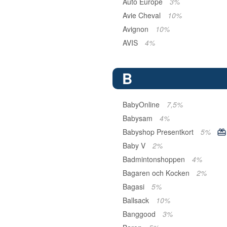
Auto Europe
3%
Avie Cheval
10%
Avignon
10%
AVIS
4%
B
BabyOnline
7,5%
Babysam
4%
Babyshop Presentkort
5%
Baby V
2%
Badmintonshoppen
4%
Bagaren och Kocken
2%
Bagasi
5%
Ballsack
10%
Banggood
3%