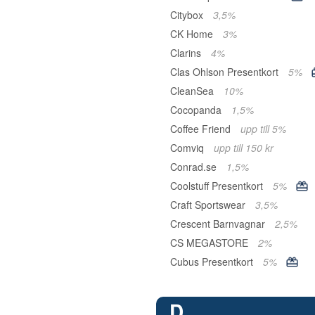
Citybox
3,5%
CK Home
3%
Clarins
4%
Clas Ohlson Presentkort
5%
CleanSea
10%
Cocopanda
1,5%
Coffee Friend
upp till 5%
Comviq
upp till 150 kr
Conrad.se
1,5%
Coolstuff Presentkort
5%
Craft Sportswear
3,5%
Crescent Barnvagnar
2,5%
CS MEGASTORE
2%
Cubus Presentkort
5%
D