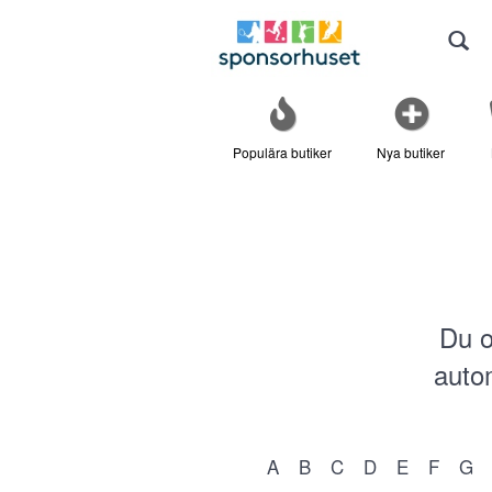
Populära butiker
Nya butiker
Du o
autom
A
B
C
D
E
F
G