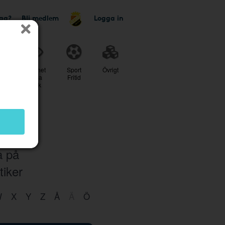
tag?
Bli medlem
Logga in
r
Skönhet
Sport
Övrigt
Hälsa
Fritid
Optik
a på
tiker
W
X
Y
Z
Å
Ä
Ö