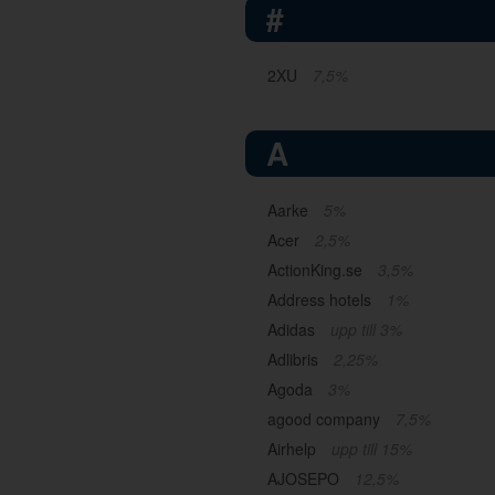
#
2XU
7,5%
A
Aarke
5%
Acer
2,5%
ActionKing.se
3,5%
Address hotels
1%
Adidas
upp till 3%
Adlibris
2,25%
Agoda
3%
agood company
7,5%
Airhelp
upp till 15%
AJOSEPO
12,5%