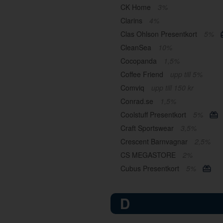
CK Home
3%
Clarins
4%
Clas Ohlson Presentkort
5%
CleanSea
10%
Cocopanda
1,5%
Coffee Friend
upp till 5%
Comviq
upp till 150 kr
Conrad.se
1,5%
Coolstuff Presentkort
5%
Craft Sportswear
3,5%
Crescent Barnvagnar
2,5%
CS MEGASTORE
2%
Cubus Presentkort
5%
D