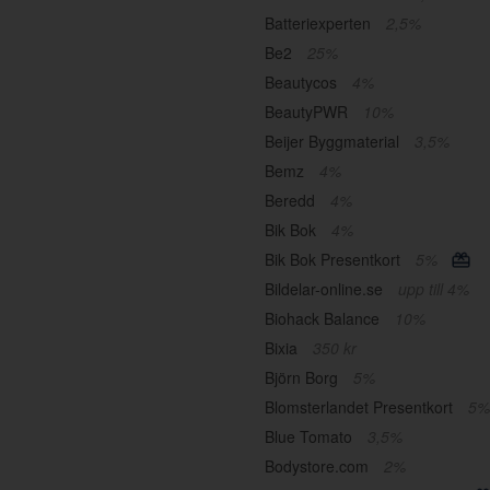
Batteriexperten
2,5%
Be2
25%
Beautycos
4%
BeautyPWR
10%
Beijer Byggmaterial
3,5%
Bemz
4%
Beredd
4%
Bik Bok
4%
Bik Bok Presentkort
5%
Bildelar-online.se
upp till 4%
Biohack Balance
10%
Bixia
350 kr
Björn Borg
5%
Blomsterlandet Presentkort
5%
Blue Tomato
3,5%
Bodystore.com
2%