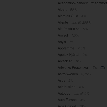
Akademibokhandeln Presentkor
Albert
50 kr
Albrekts Guld
4%
Allente
upp till 250 kr
Allt-fraktfritt.se
5%
Amisol
1,5%
Anyki
7%
Apofemme
7,5%
Apotek Hjärtat
2%
Arcticlean
6%
Artworks Presentkort
5%
AstroSweden
3,75%
Asus
2%
Atletbutiken
4%
Autodoc
upp till 5%
Auto Europe
3%
Avie Cheval
10%