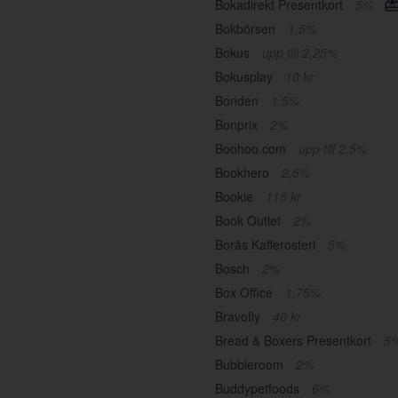
Bokadirekt Presentkort
5%
Bokbörsen
1,5%
Bokus
upp till 2,25%
Bokusplay
10 kr
Bonden
1,5%
Bonprix
2%
Boohoo.com
upp till 2,5%
Bookhero
2,5%
Bookie
115 kr
Book Outlet
2%
Borås Kafferosteri
5%
Bosch
2%
Box Office
1,75%
Bravofly
40 kr
Bread & Boxers Presentkort
5
Bubbleroom
2%
Buddypetfoods
6%