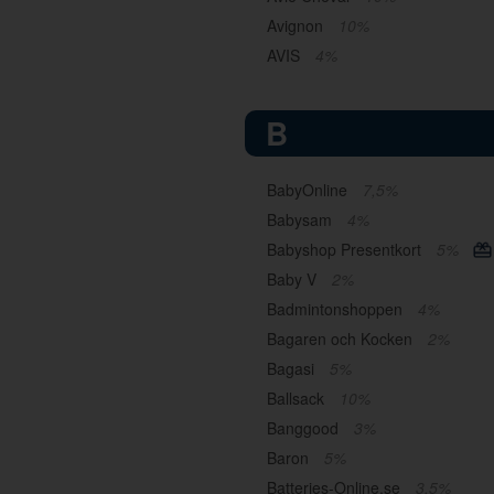
Avignon
10%
AVIS
4%
B
BabyOnline
7,5%
Babysam
4%
Babyshop Presentkort
5%
Baby V
2%
Badmintonshoppen
4%
Bagaren och Kocken
2%
Bagasi
5%
Ballsack
10%
Banggood
3%
Baron
5%
Batteries-Online.se
3,5%