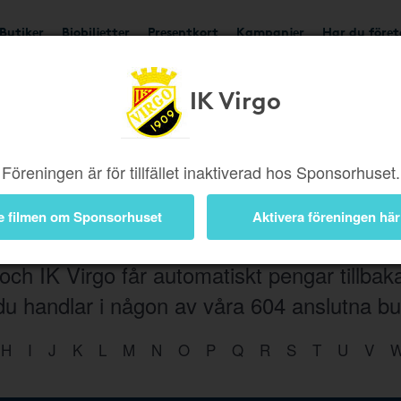
Butiker
Biobiljetter
Presentkort
Kampanjer
Har du före
IK Virgo
Böcker
Elektronik
Hem
Kläder
Hotell & Reso
Film
Trädgård
Skor
Musik
Accessoarer
Föreningen är för tillfället inaktiverad hos Sponsorhuset.
e filmen om Sponsorhuset
Aktivera föreningen här
och IK Virgo får automatiskt pengar tillbak
 du handlar i någon av våra
604
anslutna bu
H
I
J
K
L
M
N
O
P
Q
R
S
T
U
V