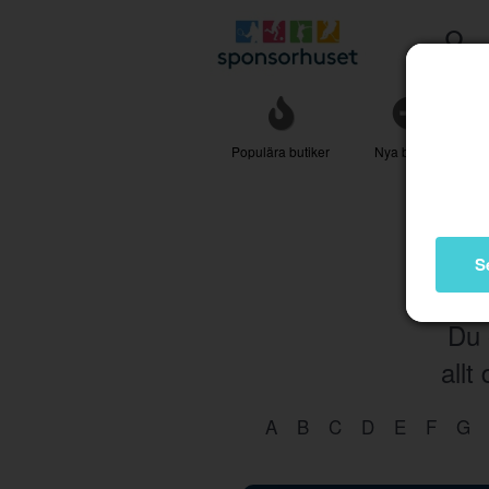
Populära butiker
Nya butiker
S
Du 
allt
A
B
C
D
E
F
G