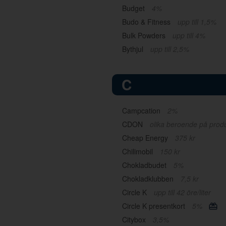
Budget
4%
Budo & Fitness
upp till 1,5%
Bulk Powders
upp till 4%
Bythjul
upp till 2,5%
C
Campcation
2%
CDON
olika beroende på prod
Cheap Energy
375 kr
Chilimobil
150 kr
Chokladbudet
5%
Chokladklubben
7,5 kr
Circle K
upp till 42 öre/liter
Circle K presentkort
5%
Citybox
3,5%