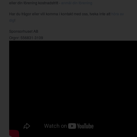
eller din förening kostnadsfritt -
anmäl din förening
Har du frågor eller vill komma i kontakt med oss, tveka inte att
höra av
dig
!
Sponsorhuset AB
Orgnr: 556831-3109