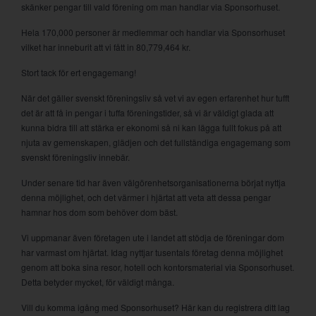
skänker pengar till vald förening om man handlar via Sponsorhuset.
Hela 170,000 personer är medlemmar och handlar via Sponsorhuset
vilket har inneburit att vi fått in 80,779,464 kr.
Stort tack för ert engagemang!
När det gäller svenskt föreningsliv så vet vi av egen erfarenhet hur tufft
det är att få in pengar i tuffa föreningstider, så vi är väldigt glada att
kunna bidra till att stärka er ekonomi så ni kan lägga fullt fokus på att
njuta av gemenskapen, glädjen och det fullständiga engagemang som
svenskt föreningsliv innebär.
Under senare tid har även välgörenhetsorganisationerna börjat nyttja
denna möjlighet, och det värmer i hjärtat att veta att dessa pengar
hamnar hos dom som behöver dom bäst.
Vi uppmanar även företagen ute i landet att stödja de föreningar dom
har varmast om hjärtat. Idag nyttjar tusentals företag denna möjlighet
genom att boka sina resor, hotell och kontorsmaterial via Sponsorhuset.
Detta betyder mycket, för väldigt många.
Vill du komma igång med Sponsorhuset? Här kan du registrera ditt lag