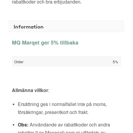
rabattkoder och bra erbjudanden.
Information
MQ Marqet ger 5% tillbaka
Order
5%
Allmänna villkor
:
Ersättning ges i normalfallet inte på moms,
försäkringar, presentkort och frakt.
Obs:
Användande av rabattkoder och andra
rabatter (t ex Mecenat) som ej utfärdats av