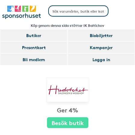
Köp genom denna sida stöttar IK Baltichov
Butiker
Biobiljetter
Presentkort
Kampanjer
Bli medlem
Logga in
Ger 4%
Besök butik