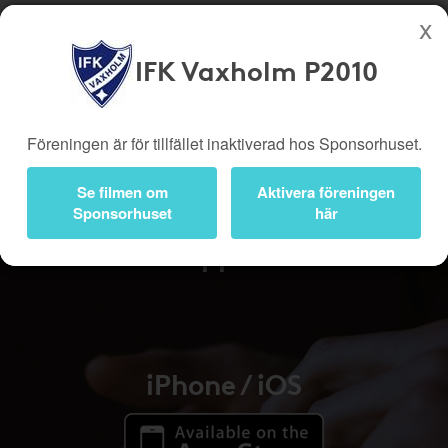
IFK Vaxholm P2010
Köp genom denna sida stöttar IFK Vaxholm P2010
Butiker
Biobiljetter
Föreningen är för tillfället inaktiverad hos Sponsorhuset.
Presentkort
Kampanjer
Se filmen om
Aktivera föreningen
Bli medlem
Logga in
Sponsorhuset
här
Appen
iPhone / iOS