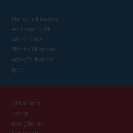
När du vill besöka
en annan butik
går du bara
tillbaka till appen
och gör likadant
igen.
Vi har som
vanligt
mängder av