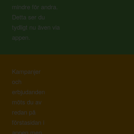
mindre för andra.
Detta ser du
tydligt nu även via
appen.
Kampanjer
och
erbjudanden
möts du av
redan på
förstasidan i
appen men