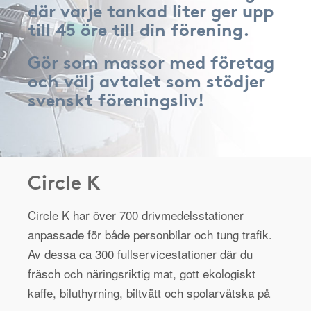
där varje tankad liter ger upp
till 45 öre till din förening.
Gör som massor med företag
och välj avtalet som stödjer
svenskt föreningsliv!
Circle K
Circle K har över 700 drivmedelsstationer
anpassade för både personbilar och tung trafik.
Av dessa ca 300 fullservicestationer där du
fräsch och näringsriktig mat, gott ekologiskt
kaffe, biluthyrning, biltvätt och spolarvätska på