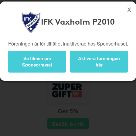
IFK Vaxholm P2010
Köp genom denna sida stöttar IFK Vaxholm P2010
Butiker
Biobiljetter
Föreningen är för tillfället inaktiverad hos Sponsorhuset.
Presentkort
Kampanjer
Se filmen om
Aktivera föreningen
Bli medlem
Logga in
Sponsorhuset
här
Ger 5%
Besök butik