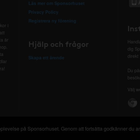
Läs mer om Sponsorhuset
Privacy Policy
Registrera ny förening
kor i
Ins
att
ta är
Hjälp och frågor
Handla
hop.
dig Sp
ta
direkt
Skapa ett ärende
dlar
ra!
Du på
besöke
Välj w
 upplevelse på Sponsorhuset. Genom att fortsätta godkänner du