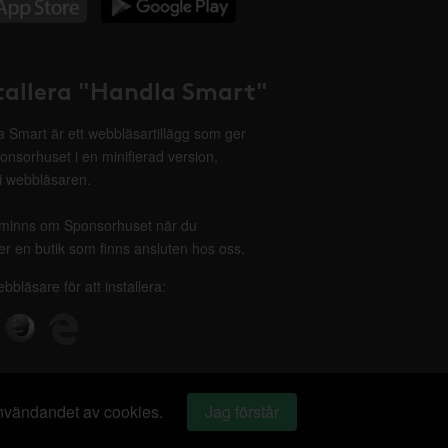
tallera "Handla Smart"
 Smart är ett webbläsartillägg som ger
onsorhuset i en minifierad version,
 i webbläsaren.
minns om Sponsorhuset när du
r en butik som finns ansluten hos oss.
ebbläsare för att installera:
 användandet av cookies.
Jag förstår