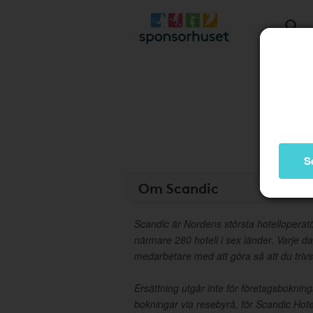
S
Om Scandic
Scandic är Nordens största hotelloperat
närmare 280 hotell i sex länder. Varje d
medarbetare med att göra så att du trivs
Ersättning utgår inte för företagsbokni
bokningar via resebyrå, för Scandic Hote