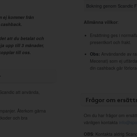
Bokning genom Scandic F
 ej kommer från
Allmänna villkor
:
n cashback.
Ersättning ges i normalf
et att du betalat och
presentkort och frakt.
ja upp till 3 månader,
pplar till oss.
Obs:
Användande av raba
Mecenat) som ej utfärdat
din cashback går förlora
r
 Scandic att använda,
Frågor om ersätt
ampanjer. Återkom gärna
Om du har frågor om ersätt
ttkoder och bra
vänligen kontakta
info@spo
OBS
: Kontakta aldrig Scan