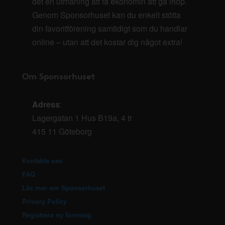
det en utmaning att få ekonomin att gå ihop.
Genom Sponsorhuset kan du enkelt stötta
din favoritförening samtidigt som du handlar
online – utan att det kostar dig något extra!
Om Sponsorhuset
Adress
:
Lagergatan 1 Hus B19a, 4 tr
415 11 Göteborg
Kontakta oss
FAQ
Läs mer om Sponsorhuset
Privacy Policy
Registrera ny förening