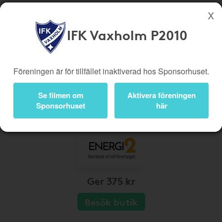
IFK Vaxholm P2010
Köp genom denna sida stöttar IFK Vaxholm P2010
Butiker
Biobiljetter
Föreningen är för tillfället inaktiverad hos Sponsorhuset.
Presentkort
Kampanjer
Se filmen om
Aktivera föreningen
Bli medlem
Logga in
Sponsorhuset
här
Ger 375 kr
Besök butik