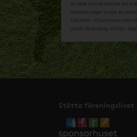
Vi hade kunnat ansluta fler bu
omtanke väger tyngre än kortsikt
självklart – tillsammans med v
positiv förändring, ett köp i tage
Stötta föreningslivet