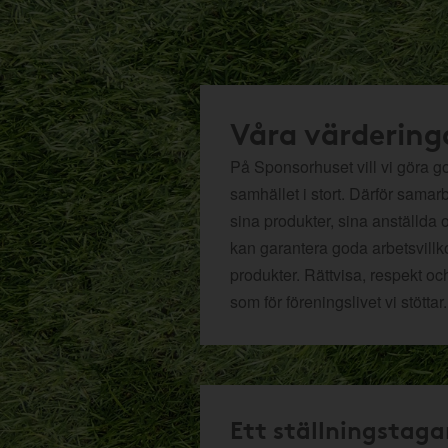
Våra värdering
På Sponsorhuset vill vi göra got
samhället i stort. Därför samar
sina produkter, sina anställda 
kan garantera goda arbetsvillko
produkter. Rättvisa, respekt oc
som för föreningslivet vi stöttar.
Ett ställningstaga