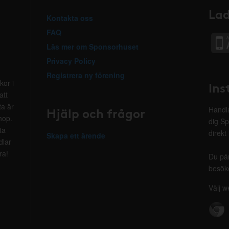
Lad
Kontakta oss
FAQ
Läs mer om Sponsorhuset
Privacy Policy
Registrera ny förening
kor i
Ins
att
ta är
Hjälp och frågor
Handla
hop.
dig Sp
ta
direkt
Skapa ett ärende
dlar
ra!
Du på
besöke
Välj w