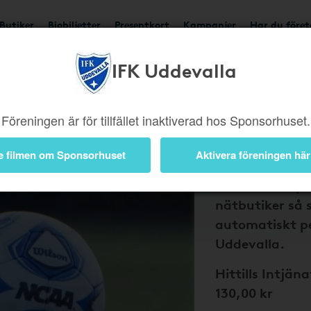
Butiker
Biobiljetter
Presentkort
Kampanjer
Har du före
IFK Uddevalla
Bli medlem 
och IFK Udd
Föreningen är för tillfället inaktiverad hos Sponsorhuset.
pengar till
dina nätkö
e filmen om Sponsorhuset
Aktivera föreningen här
Handla via Sp
nätbutiker så 
automatiskt pe
Uddevalla.
Hittills Intjäna
130,00 kr