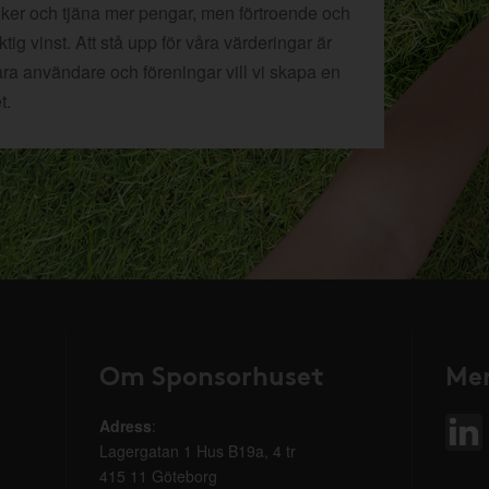
tiker och tjäna mer pengar, men förtroende och
ig vinst. Att stå upp för våra värderingar är
åra användare och föreningar vill vi skapa en
t.
Om Sponsorhuset
Mer
Adress
:
Lagergatan 1 Hus B19a, 4 tr
415 11 Göteborg