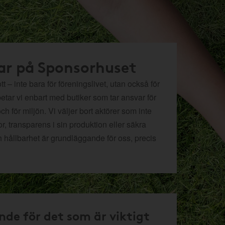
ar på Sponsorhuset
t – inte bara för föreningslivet, utan också för
betar vi enbart med butiker som tar ansvar för
och för miljön.
Vi väljer bort aktörer som inte
r, transparens i sin produktion eller säkra
h hållbarhet är grundläggande för oss, precis
nde för det som är viktigt