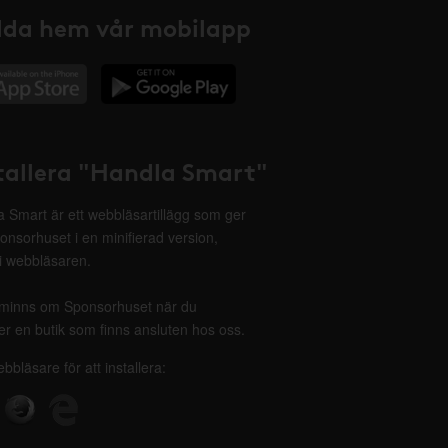
da hem vår mobilapp
tallera "Handla Smart"
 Smart är ett webbläsartillägg som ger
onsorhuset i en minifierad version,
 i webbläsaren.
minns om Sponsorhuset när du
r en butik som finns ansluten hos oss.
ebbläsare för att installera: