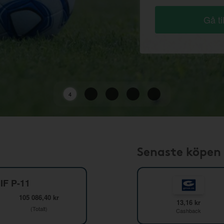
Gå ti
2
Senaste köpen
IF P-11
105 086,40 kr
13,16 kr
(Totalt)
Cashback