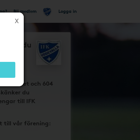
tag?
Bli medlem
Logga in
så får du
evalla
baka på
p
onsorhuset och 604
skänker du
ngar till IFK
t till vår förening: