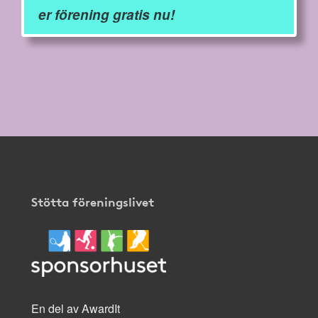
er förening gratis nu!
Stötta föreningslivet
En del av AwardIt