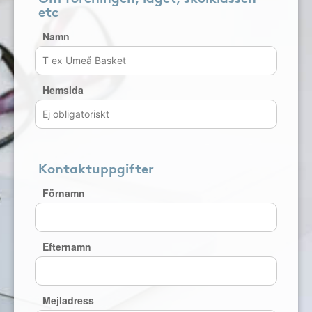
etc
Namn
Hemsida
Kontaktuppgifter
Förnamn
Efternamn
Mejladress