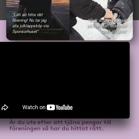
"Lätt att hitta rätt
förening! Nu tar jag
"Gott att tjäna pengar
alla julklappsköp via
på köp man redan har
Sponsorhuset"
tänkt att göra"
Är du ute efter att
tjäna pengar till
föreningen
så har du hittat rätt.