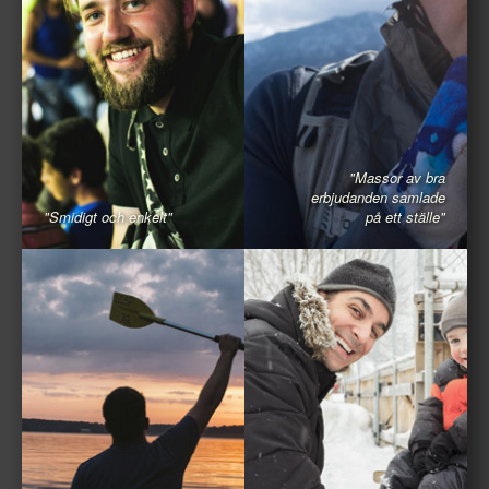
"Massor av bra
erbjudanden samlade
"Smidigt och enkelt"
på ett ställe"