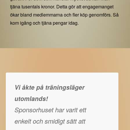
tjäna tusentals kronor. Detta gör att engagemanget
ökar bland medlemmarna och fler köp genomförs. Så
kom igång och tjäna pengar idag.
Vi åkte på träningsläger
utomlands!
Sponsorhuset har varit ett
enkelt och smidigt sätt att