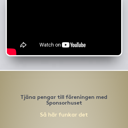
Tjäna pengar till föreningen med
Sponsorhuset
Så här funkar det