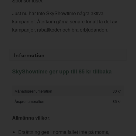
Sponsorhuset.
Just nu har inte SkyShowtime några aktiva
kampanjer. Återkom gärna senare för att ta del av
kampanjer, rabattkoder och bra erbjudanden.
Information
SkyShowtime ger upp till 85 kr tillbaka
Månadsprenumeration
30 kr
Årsprenumeration
85 kr
Allmänna villkor
:
Ersättning ges i normalfallet inte på moms,