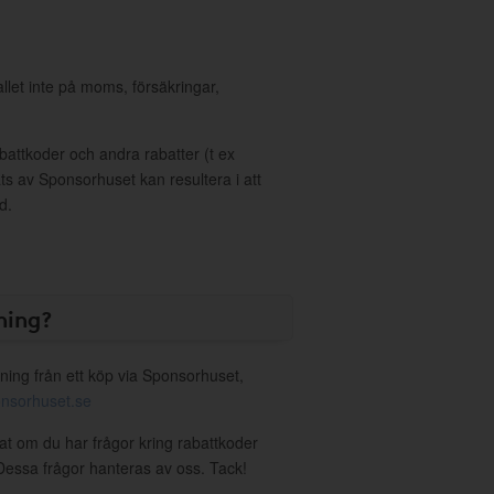
allet inte på moms, försäkringar,
ttkoder och andra rabatter (t ex
s av Sponsorhuset kan resultera i att
d.
ning?
ning från ett köp via Sponsorhuset,
nsorhuset.se
vat om du har frågor kring rabattkoder
. Dessa frågor hanteras av oss. Tack!