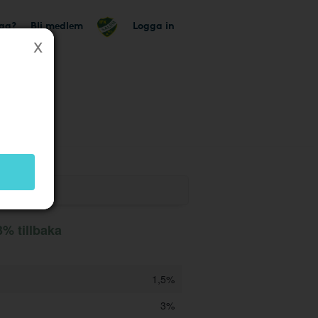
tag?
Bli medlem
Logga in
utik
3% tillbaka
1,5%
3%