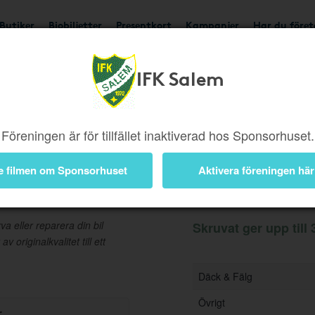
Butiker
Biobiljetter
Presentkort
Kampanjer
Har du före
IFK Salem
Ger upp till 3%
Besök b
Föreningen är för tillfället inaktiverad hos Sponsorhuset.
e filmen om Sponsorhuset
Aktivera föreningen här
Information
rva eller reparera din bil
Skruvat ger upp till 
 originalkvalitet till ett
Däck & Fälg
Övrigt
r