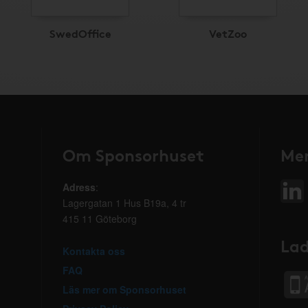
SwedOffice
VetZoo
Om Sponsorhuset
Mer
Adress
:
Lagergatan 1 Hus B19a, 4 tr
415 11 Göteborg
Lad
Kontakta oss
FAQ
Läs mer om Sponsorhuset