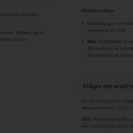
Allmänna villkor
:
 Skruvat att använda,
Ersättning ges i normalf
presentkort och frakt.
ampanjer. Återkom gärna
ttkoder och bra
Obs:
Användande av raba
Mecenat) som ej utfärdat
din cashback går förlora
Frågor om ersätt
Om du har frågor om ersätt
vänligen kontakta
info@spo
OBS
: Kontakta aldrig Skru
eller ersättning på ett köp