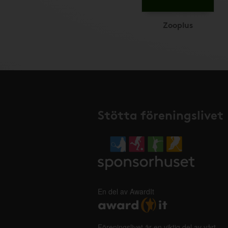
Zooplus
Stötta föreningslivet
En del av AwardIt
Föreningslivet är en viktig del av vårt