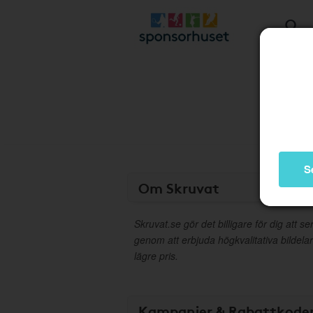
S
Om Skruvat
Skruvat.se gör det billigare för dig att se
genom att erbjuda högkvalitativa bildelar av
lägre pris.
Kampanjer & Rabattkode