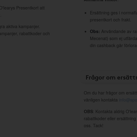
O'learys Presentkort att
Ersättning ges i normalf
.
presentkort och frakt.
gra aktiva kampanjer.
Obs:
Användande av raba
kampanjer, rabattkoder och
Mecenat) som ej utfärdat
din cashback går förlora
Frågor om ersätt
Om du har frågor om ersätt
vänligen kontakta
info@spo
OBS
: Kontakta aldrig O'le
rabattkoder eller ersättnin
oss. Tack!