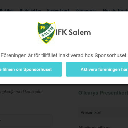
Butiker
Biobiljetter
Presentkort
Kampanjer
Har du före
IFK Salem
Ger 5%
Besök butik
Föreningen är för tillfället inaktiverad hos Sponsorhuset.
e filmen om Sponsorhuset
Aktivera föreningen här
Information
rangkedja med konceptet
O'learys Presentkort
Presentkort
r
Allmänna villkor
: