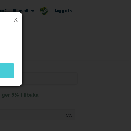
tag?
Bli medlem
Logga in
 ger 5% tillbaka
5%