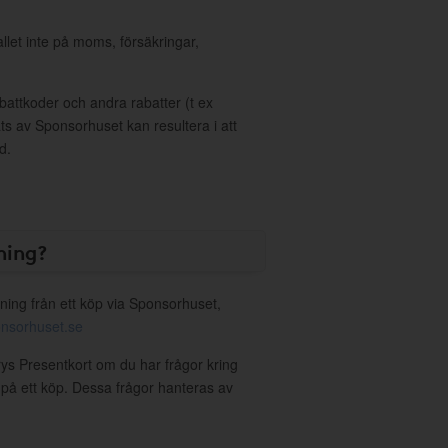
allet inte på moms, försäkringar,
ttkoder och andra rabatter (t ex
s av Sponsorhuset kan resultera i att
d.
ning?
ning från ett köp via Sponsorhuset,
nsorhuset.se
arys Presentkort om du har frågor kring
g på ett köp. Dessa frågor hanteras av