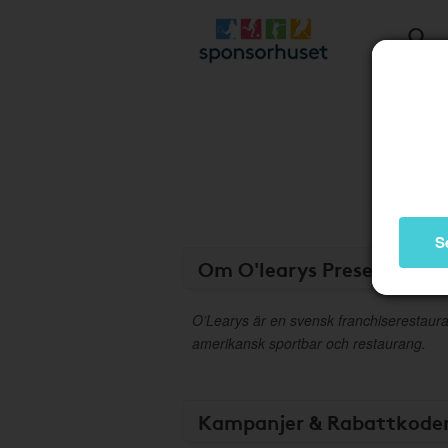
S
Om O'learys Presentkort
O’Learys är en svensk franchiserestau
amerikansk sportbar och restaurang.
Kampanjer & Rabattkode