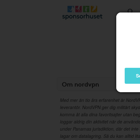
S
Om nordvpn
Med mer än tio års erfarenhet är Nord
leverantör. NordVPN ger dig militärt sky
komma åt alla dina favoritsajter utan b
loggar aldrig din aktivitet när de använd
under Panamas jurisdiktion, där det inte 
lagar om datalagring. Så du kan alltid lita 