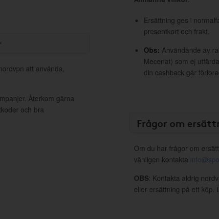
Ersättning ges i normalf
presentkort och frakt.
r
Obs:
Användande av raba
Mecenat) som ej utfärdat
 nordvpn att använda,
din cashback går förlora
kampanjer. Återkom gärna
ttkoder och bra
Frågor om ersätt
Om du har frågor om ersätt
vänligen kontakta
info@spo
OBS
: Kontakta aldrig nord
eller ersättning på ett köp