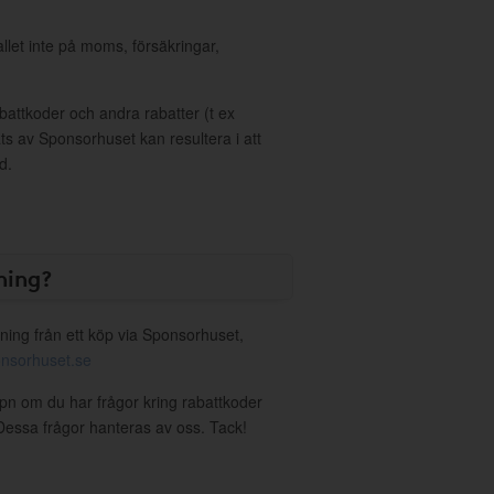
allet inte på moms, försäkringar,
ttkoder och andra rabatter (t ex
s av Sponsorhuset kan resultera i att
d.
ning?
ning från ett köp via Sponsorhuset,
nsorhuset.se
vpn om du har frågor kring rabattkoder
. Dessa frågor hanteras av oss. Tack!