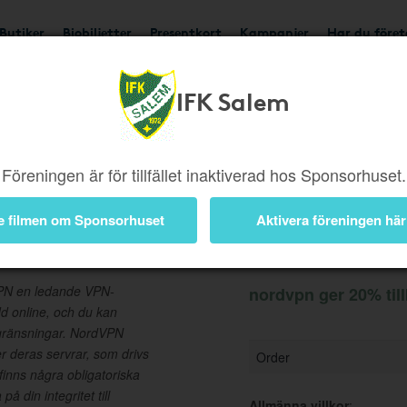
Butiker
Biobiljetter
Presentkort
Kampanjer
Har du före
IFK Salem
Ger 20%
Besök butik
Föreningen är för tillfället inaktiverad hos Sponsorhuset.
e filmen om Sponsorhuset
Aktivera föreningen här
Information
VPN en ledande VPN-
nordvpn ger 20% til
dd online, och du kan
egränsningar. NordVPN
er deras servrar, som drivs
Order
finns några obligatoriska
på din integritet till
Allmänna villkor
: