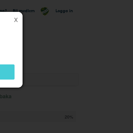
tag?
Bli medlem
Logga in
lbaka
20%