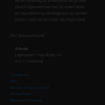
det en utmaning att få ekonomin att gå ihop.
Genom Sponsorhuset kan du enkelt stötta
din favoritförening samtidigt som du handlar
online – utan att det kostar dig något extra!
Om Sponsorhuset
Adress
:
Lagergatan 1 Hus B19a, 4 tr
415 11 Göteborg
Kontakta oss
FAQ
Läs mer om Sponsorhuset
Privacy Policy
Registrera ny förening