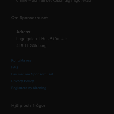
online – utan att det kostar dig något extra!
Om Sponsorhuset
Adress
:
Lagergatan 1 Hus B19a, 4 tr
415 11 Göteborg
Kontakta oss
FAQ
Läs mer om Sponsorhuset
Privacy Policy
Registrera ny förening
Hjälp och frågor