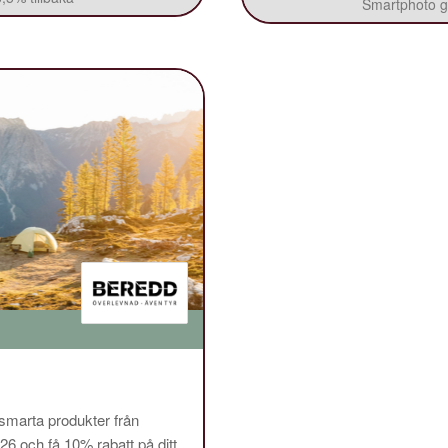
Smartphoto ge
 smarta produkter från
och få 10% rabatt på ditt