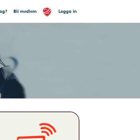
tag?
Bli medlem
Logga in