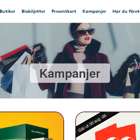
Butiker
Biobiljetter
Presentkort
Kampanjer
Har du före
Kampanjer
Går ut 30 aug -26