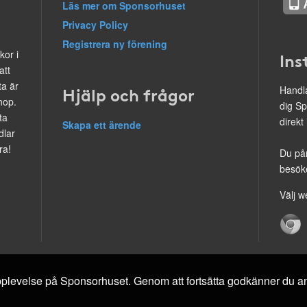
Läs mer om Sponsorhuset
Privacy Policy
Registrera ny förening
kor i
Ins
att
ta är
Hjälp och frågor
Handla
hop.
dig Sp
ta
direkt
Skapa ett ärende
dlar
ra!
Du på
besöke
Välj w
 upplevelse på Sponsorhuset. Genom att fortsätta godkänner du