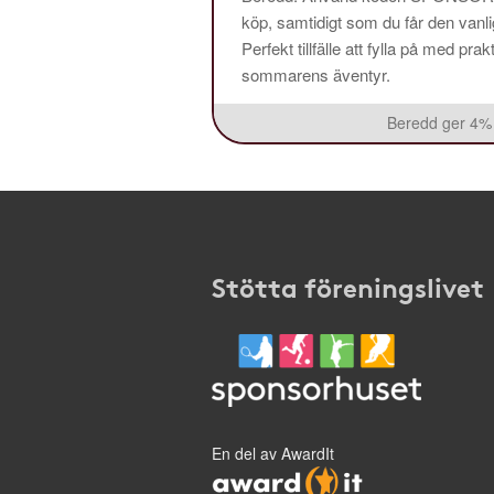
köp, samtidigt som du får den vanlig
Perfekt tillfälle att fylla på med pr
sommarens äventyr.
Beredd ger 4% 
Stötta föreningslivet
En del av AwardIt