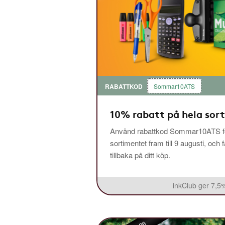
RABATTKOD
Sommar10ATS
10% rabatt på hela sor
Använd rabattkod Sommar10ATS fö
sortimentet fram till 9 augusti, och 
tillbaka på ditt köp.
inkClub ger 7,5%