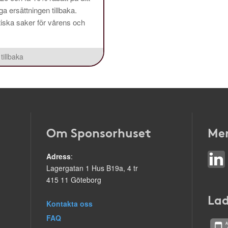
a ersättningen tillbaka.
aktiska saker för vårens och
tillbaka
Om Sponsorhuset
Mer
Adress
:
Lagergatan 1 Hus B19a, 4 tr
415 11 Göteborg
Lad
Kontakta oss
FAQ