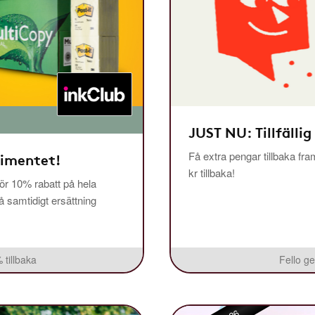
JUST NU: Tillfällig
Få extra pengar tillbaka fra
timentet!
kr tillbaka!
r 10% rabatt på hela
få samtidigt ersättning
 tillbaka
Fello ge