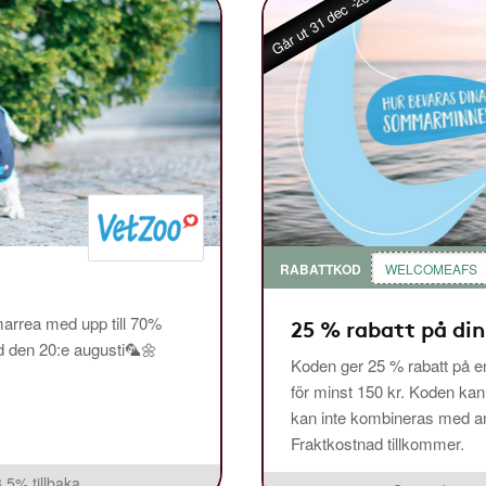
Går ut 31 dec -26
RABATTKOD
WELCOMEAFS
arrea med upp till 70%
25 % rabatt på din
ed den 20:e augusti🦜🌼
Koden ger 25 % rabatt på en
för minst 150 kr. Koden ka
kan inte kombineras med and
Fraktkostnad tillkommer.
3,5% tillbaka