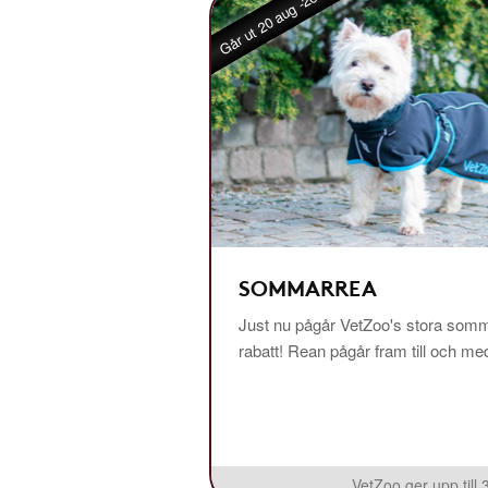
Går ut 20 aug -26
SOMMARREA
Just nu pågår VetZoo's stora somm
rabatt! Rean pågår fram till och m
VetZoo ger upp till 