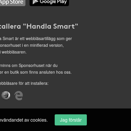
tallera "Handla Smart"
 Smart är ett webbläsartillägg som ger
onsorhuset i en minifierad version,
 i webbläsaren.
minns om Sponsorhuset när du
r en butik som finns ansluten hos oss.
ebbläsare för att installera:
 användandet av cookies.
Jag förstår