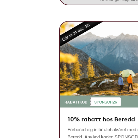
Går ut 31 dec -26
RABATTKOD
SPONSOR26
10% rabatt hos Beredd
Förbered dig inför utehalvåret med
Beredd. Använd koden SPONSOR26 