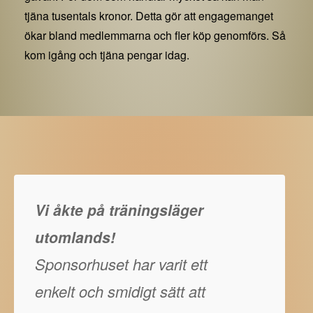
tjäna tusentals kronor. Detta gör att engagemanget
ökar bland medlemmarna och fler köp genomförs. Så
kom igång och tjäna pengar idag.
Vi åkte på träningsläger
utomlands!
Sponsorhuset har varit ett
enkelt och smidigt sätt att