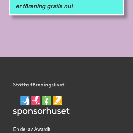
er förening gratis nu!
Stötta föreningslivet
En del av AwardIt