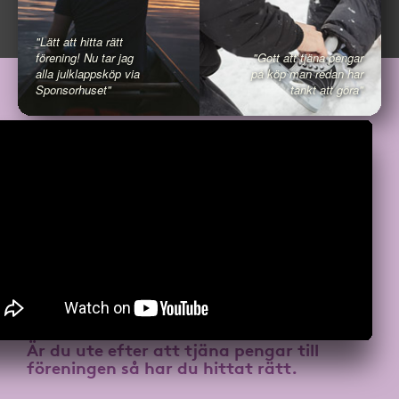
"Lätt att hitta rätt
förening! Nu tar jag
"Gott att tjäna pengar
alla julklappsköp via
på köp man redan har
Sponsorhuset"
tänkt att göra"
Är du ute efter att
tjäna pengar till
föreningen
så har du hittat rätt.