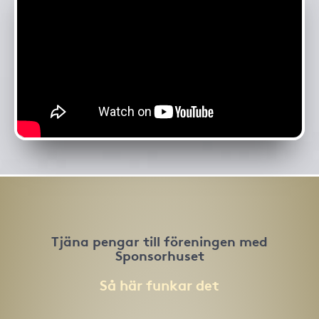
Tjäna pengar till föreningen med
Sponsorhuset
Så här funkar det