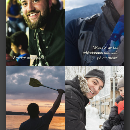
"Massor av bra
erbjudanden samlade
"Smidigt och enkelt"
på ett ställe"