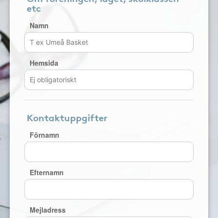
etc
Namn
Hemsida
Kontaktuppgifter
Förnamn
Efternamn
Mejladress