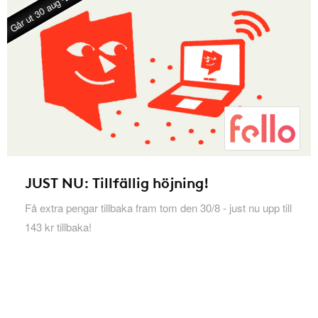
Går ut 30 aug -26
JUST NU: Tillfällig höjning!
Få extra pengar tillbaka fram tom den 30/8 - just nu upp till
143 kr tillbaka!