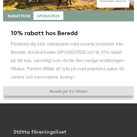
RABATTKOD
SPONSOR26
10% rabatt hos Beredd
Förbered dig inför utehalvåret med smarta produkter från
Beredd. Använd koden SPONSOR26 och få 10% rabatt
på ditt köp, samtidigt som du får den vanliga ersättningen
tillbaka. Perfekt tillfälle att fylla på med praktiska saker för
vårens och sommarens äventyr.
Beredd ger 4% tillbaka
Stötta föreningslivet