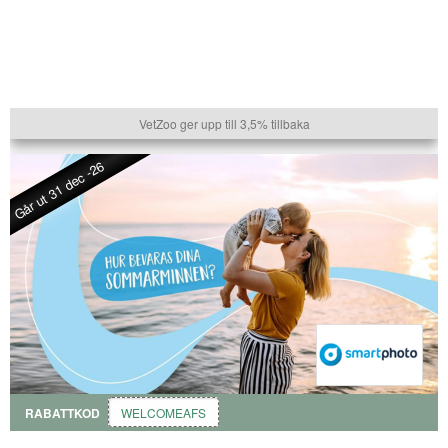
VetZoo ger upp till 3,5% tillbaka
Går ut 31 dec -26
RABATTKOD
WELCOMEAFS