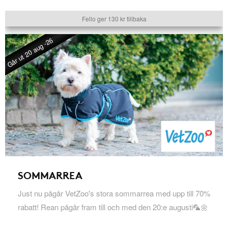
Fello ger 130 kr tillbaka
Går ut 20 aug -26
SOMMARREA
Just nu pågår VetZoo's stora sommarrea med upp till 70%
rabatt! Rean pågår fram till och med den 20:e augusti🦜🌼