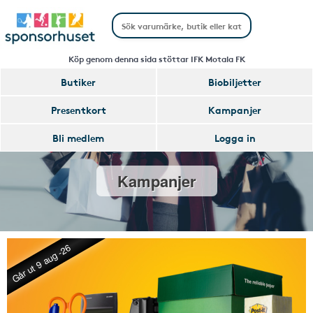
Köp genom denna sida stöttar IFK Motala FK
Butiker
Biobiljetter
Presentkort
Kampanjer
Bli medlem
Logga in
Kampanjer
Går ut 9 aug -26