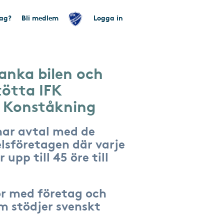
tag?
Bli medlem
Logga in
anka bilen och
tötta IFK
g Konståkning
har avtal med de
lsföretagen där varje
 upp till 45 öre till
r med företag och
om stödjer svenskt