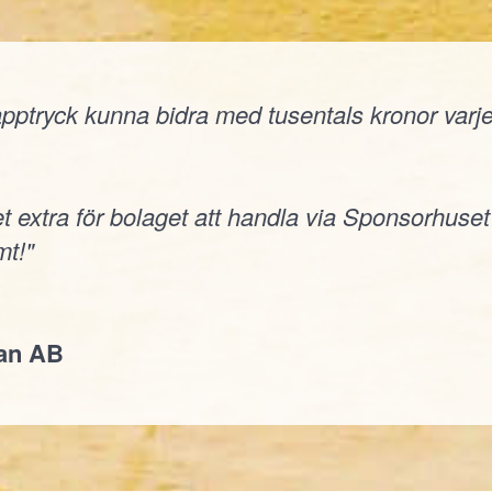
ptryck kunna bidra med tusentals kronor varje å
t extra för bolaget att handla via Sponsorhuset
t!"
jan AB