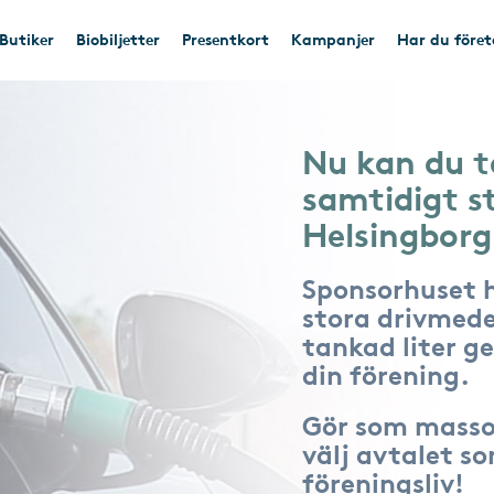
Butiker
Biobiljetter
Presentkort
Kampanjer
Har du före
Nu kan du t
samtidigt s
Helsingbor
Sponsorhuset 
stora drivmede
tankad liter ger
din förening.
Gör som masso
välj avtalet s
föreningsliv!