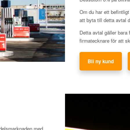
Om du har ett befintli
att byta till detta avtal
Detta avtal gäller bara
firmatecknare för att s
Bli ny kund
medelsmarknaden med