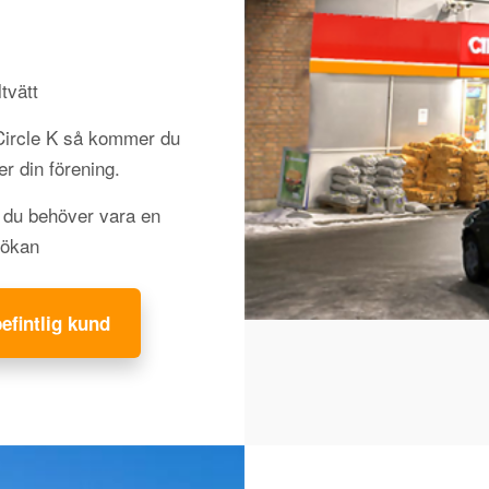
tvätt
 Circle K så kommer du
jer din förening.
h du behöver vara en
sökan
befintlig kund