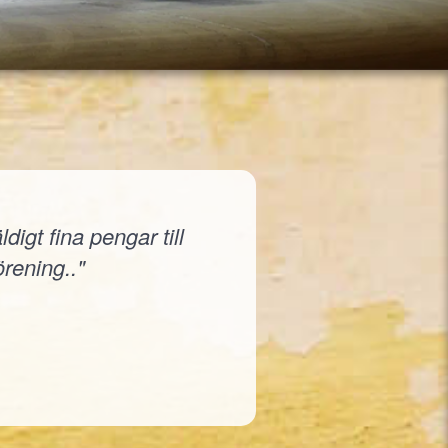
igt fina pengar till
örening.."