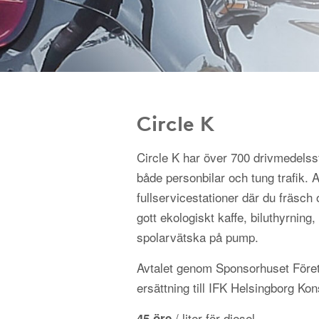
Circle K
Circle K har över 700 drivmedelss
både personbilar och tung trafik.
fullservicestationer där du fräsch 
gott ekologiskt kaffe, biluthyrning, 
spolarvätska på pump.
Avtalet genom Sponsorhuset Föret
ersättning till IFK Helsingborg Ko
/ liter för diesel
45 öre