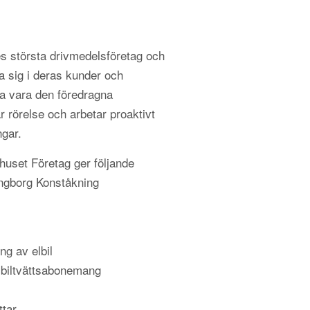
s största drivmedelsföretag och
a sig i deras kunder och
 vara den föredragna
r rörelse och arbetar proaktivt
ngar.
uset Företag ger följande
singborg Konståkning
ng av elbil
 biltvättsabonemang
ttar