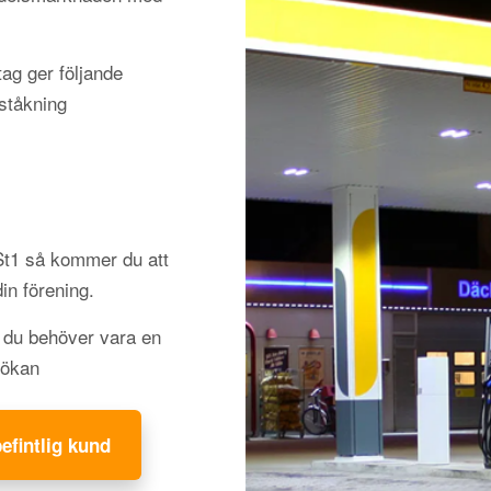
ag ger följande
nståkning
 St1 så kommer du att
din förening.
h du behöver vara en
sökan
befintlig kund