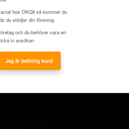
gt avtal hos OKQ8 så kommer du
 där du stödjer din förening.
 företag och du behöver vara en
kicka in ansökan
Jag är befintlig kund