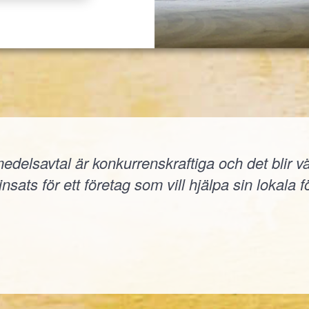
elsavtal är konkurrenskraftiga och det blir väld
nsats för ett företag som vill hjälpa sin lokala f