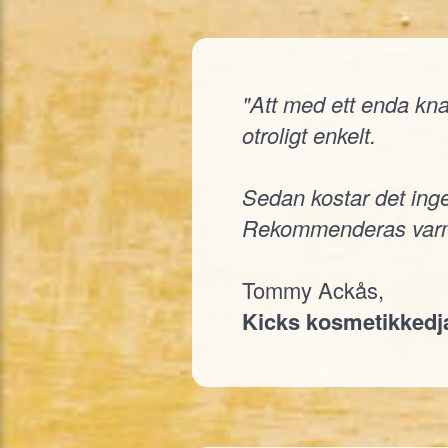
"Att med ett enda knap
otroligt enkelt.
Sedan kostar det inge
Rekommenderas varm
Tommy Ackås,
Kicks kosmetikked