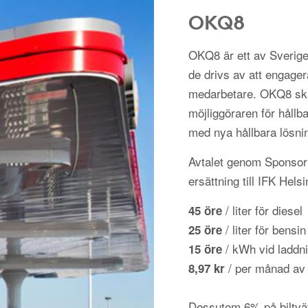
OKQ8
OKQ8 är ett av Sverige
de drivs av att engager
medarbetare. OKQ8 ska
möjliggöraren för hållba
med nya hållbara lösni
Avtalet genom Sponsorh
ersättning till IFK Hel
/ liter för diesel
45 öre
/ liter för bensin
25 öre
/ kWh vid laddni
15 öre
/ per månad av
8,97 kr
Dessutom 6% på biltvä