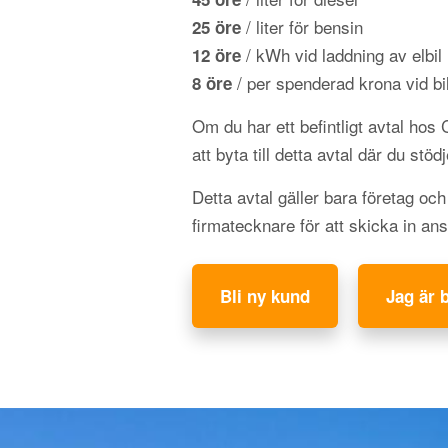
/ liter för bensin
25 öre
/ kWh vid laddning av elbil
12 öre
/ per spenderad krona vid bil
8 öre
Om du har ett befintligt avtal hos
att byta till detta avtal där du stöd
Detta avtal gäller bara företag oc
firmatecknare för att skicka in an
Bli ny kund
Jag är 