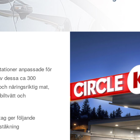
tationer anpassade för
 Av dessa ca 300
och näringsriktig mat,
biltvätt och
ag ger följande
nståkning