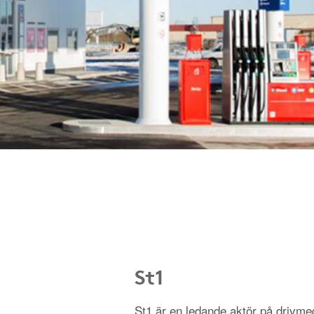
St1
St1 är en ledande aktör på driv