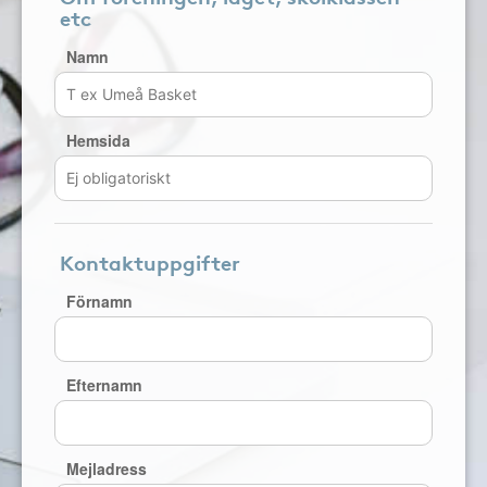
etc
Namn
Hemsida
Kontaktuppgifter
Förnamn
Efternamn
Mejladress