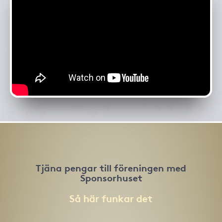
Tjäna pengar till föreningen med
Sponsorhuset
Så här funkar det