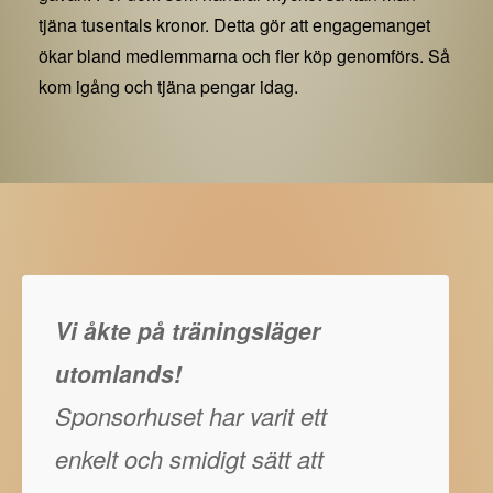
tjäna tusentals kronor. Detta gör att engagemanget
ökar bland medlemmarna och fler köp genomförs. Så
kom igång och tjäna pengar idag.
Vi åkte på träningsläger
utomlands!
Sponsorhuset har varit ett
enkelt och smidigt sätt att