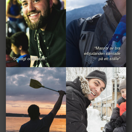
"Massor av bra
erbjudanden samlade
"Smidigt och enkelt"
på ett ställe"