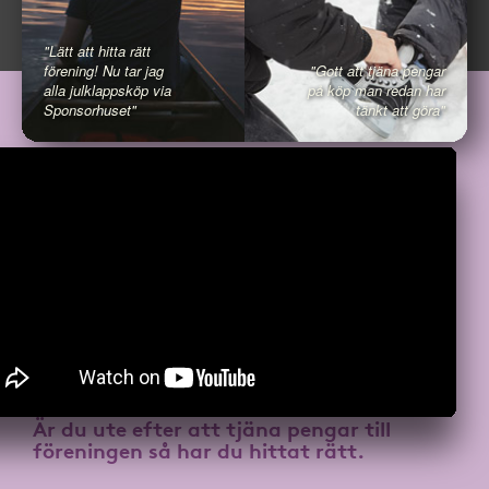
"Lätt att hitta rätt
förening! Nu tar jag
"Gott att tjäna pengar
alla julklappsköp via
på köp man redan har
Sponsorhuset"
tänkt att göra"
Är du ute efter att
tjäna pengar till
föreningen
så har du hittat rätt.