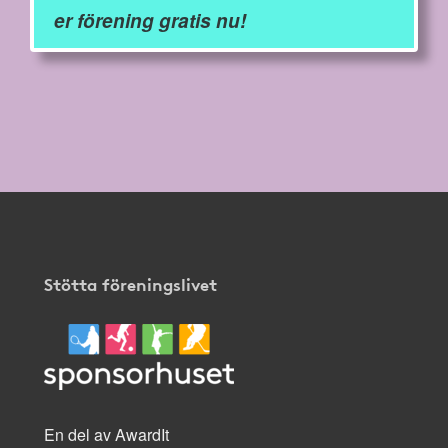
er förening gratis nu!
Stötta föreningslivet
En del av AwardIt