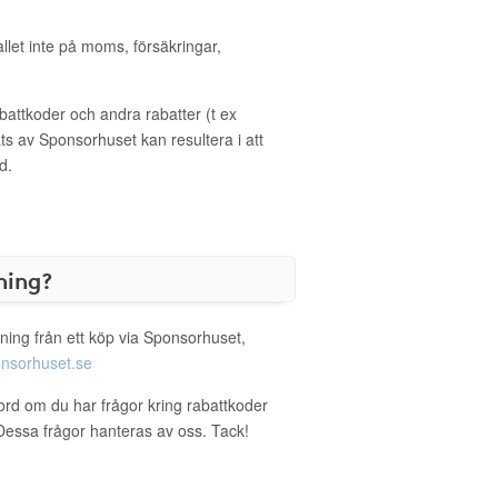
allet inte på moms, försäkringar,
ttkoder och andra rabatter (t ex
s av Sponsorhuset kan resultera i att
d.
ning?
ning från ett köp via Sponsorhuset,
nsorhuset.se
nord om du har frågor kring rabattkoder
. Dessa frågor hanteras av oss. Tack!