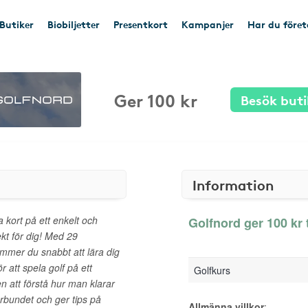
Butiker
Biobiljetter
Presentkort
Kampanjer
Har du före
Ger 100 kr
Besök buti
Information
na kort på ett enkelt och
Golfnord ger 100 kr 
kt för dig! Med 29
mmer du snabbt att lära dig
 att spela golf på ett
Golfkurs
en att förstå hur man klarar
rbundet och ger tips på
Allmänna villkor
: