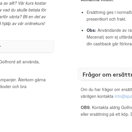
 av allt? Vår kurs kostar
v vad du skulle betala för
Ersättning ges i normalf
arför vänta? Bli en del av
presentkort och frakt.
hjälp av vår onlinekurs!
Obs:
Användande av raba
Mecenat) som ej utfärdat
din cashback går förlora
r
 Golfnord att använda,
Frågor om ersätt
kampanjer. Återkom gärna
ttkoder och bra
Om du har frågor om ersätt
vänligen kontakta
info@spo
OBS
: Kontakta aldrig Golf
eller ersättning på ett köp