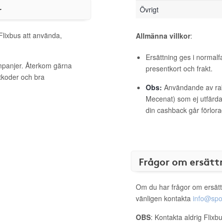
r
Övrigt
 Flixbus att använda,
Allmänna villkor
:
Ersättning ges i normalf
ampanjer. Återkom gärna
presentkort och frakt.
ttkoder och bra
Obs:
Användande av raba
Mecenat) som ej utfärdat
din cashback går förlora
Frågor om ersätt
Om du har frågor om ersätt
vänligen kontakta
info@spo
OBS
: Kontakta aldrig Flixb