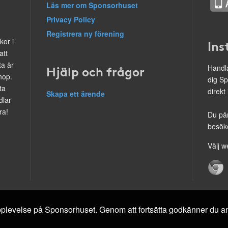
Läs mer om Sponsorhuset
Privacy Policy
Registrera ny förening
kor i
Ins
att
ta är
Hjälp och frågor
Handla
hop.
dig Sp
ta
direkt
Skapa ett ärende
dlar
ra!
Du på
besöke
Välj w
 upplevelse på Sponsorhuset. Genom att fortsätta godkänner du