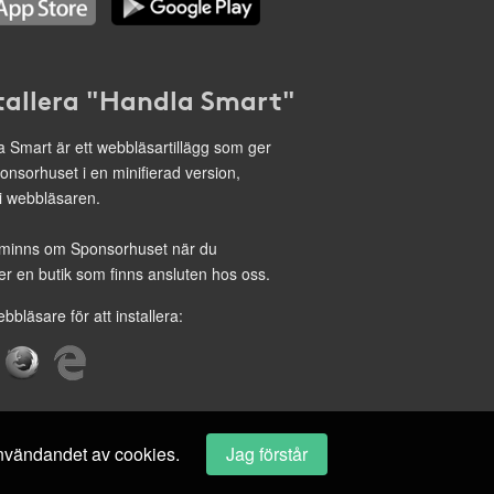
tallera "Handla Smart"
 Smart är ett webbläsartillägg som ger
onsorhuset i en minifierad version,
 i webbläsaren.
minns om Sponsorhuset när du
r en butik som finns ansluten hos oss.
ebbläsare för att installera:
 användandet av cookies.
Jag förstår