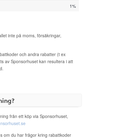
1%
allet inte på moms, försäkringar,
ttkoder och andra rabatter (t ex
s av Sponsorhuset kan resultera i att
d.
ning?
ning från ett köp via Sponsorhuset,
nsorhuset.se
us om du har frågor kring rabattkoder