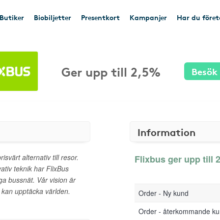
Butiker
Biobiljetter
Presentkort
Kampanjer
Har du före
Ger upp till 2,5%
Besök
Information
svärt alternativ till resor.
Flixbus ger upp till 
ativ teknik har FlixBus
ga bussnät. Vår vision är
a kan upptäcka världen.
Order - Ny kund
Order - återkommande k