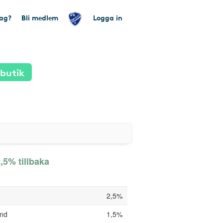
tag?
Bli medlem
Logga in
 butik
2,5% tillbaka
2,5%
und
1,5%