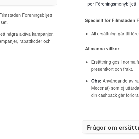
per Föreningsmenybiljett
Filmstaden Föreningsbiljett
Speciellt för Filmstaden 
set.
All ersättning går till fö
jett några aktiva kampanjer.
kampanjer, rabattkoder och
Allmänna villkor
:
Ersättning ges i normalf
presentkort och frakt.
Obs:
Användande av raba
Mecenat) som ej utfärdat
din cashback går förlora
Frågor om ersätt