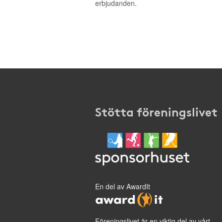
erbjudanden.
Stötta föreningslivet
En del av AwardIt
Föreningslivet är en viktig del av vårt