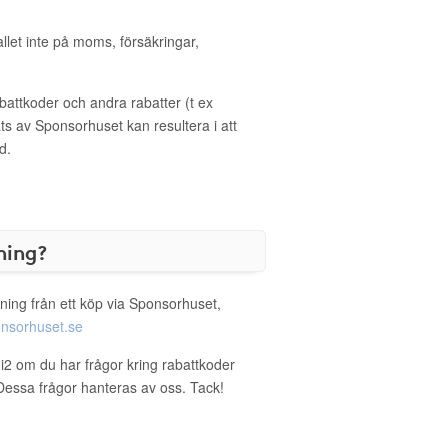
allet inte på moms, försäkringar,
ttkoder och andra rabatter (t ex
s av Sponsorhuset kan resultera i att
d.
ning?
ning från ett köp via Sponsorhuset,
nsorhuset.se
gi2 om du har frågor kring rabattkoder
. Dessa frågor hanteras av oss. Tack!