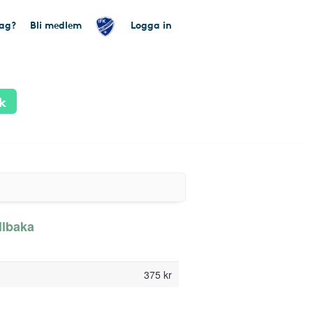
tag?
Bli medlem
Logga in
k
llbaka
375 kr