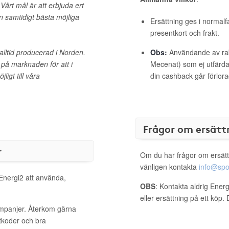
Vårt mål är att erbjuda ert
n samtidigt bästa möjliga
Ersättning ges i normalf
presentkort och frakt.
r alltid producerad i Norden.
Obs:
Användande av raba
n på marknaden för att i
Mecenat) som ej utfärdat
igt till våra
din cashback går förlora
Frågor om ersätt
r
Om du har frågor om ersätt
vänligen kontakta
info@spo
 Energi2 att använda,
OBS
: Kontakta aldrig Ener
eller ersättning på ett köp
ampanjer. Återkom gärna
ttkoder och bra