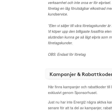
verksamhet och inte oroa er för elpriset. 
företag en låg förutsägbar elkostnad me
kundservice.
”Elen vi säljer till våra företagskunder ä
Vi köper upp den billigaste fossilfria ele
slutändan kunna ge så lågt elpris som möjl
företagskunder.
OBS: Endast för företag
Kampanjer & Rabattkode
Här finns kampanjer och rabattkoder till
exklusivt genom Sponsorhuset.
Just nu har inte Energi2 några aktiva k
senare för att ta del av kampanjer, raba