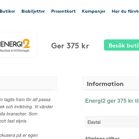
Butiker
Biobiljetter
Presentkort
Kampanjer
Har du före
Ger 375 kr
Besök buti
Information
 tagits fram för att passa
Energi2 ger 375 kr ti
lek och inriktning. Vi vänder
 alla branscher. Som
ch fast elpris.
Elavtal
 fokusera på er egen
Allmänna villkor
: