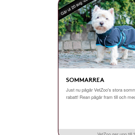
Går ut 20 aug -26
SOMMARREA
Just nu pågår VetZoo's stora somm
rabatt! Rean pågår fram till och m
VetZoo ger upp till 