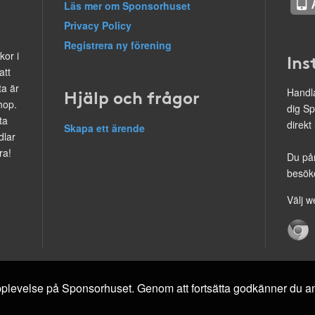
Läs mer om Sponsorhuset
Privacy Policy
Registrera ny förening
kor i
Ins
att
ta är
Hjälp och frågor
Handla
hop.
dig Sp
ta
direkt
Skapa ett ärende
dlar
ra!
Du på
besöke
Välj w
 upplevelse på Sponsorhuset. Genom att fortsätta godkänner du