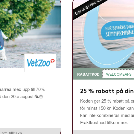
Går ut 31 dec -26
RABATTKOD
WELCOMEAFS
arrea med upp till 70%
25 % rabatt på din
ed den 20:e augusti🦜🌼
Koden ger 25 % rabatt på en
för minst 150 kr. Koden ka
kan inte kombineras med and
Fraktkostnad tillkommer.
3,5% tillbaka