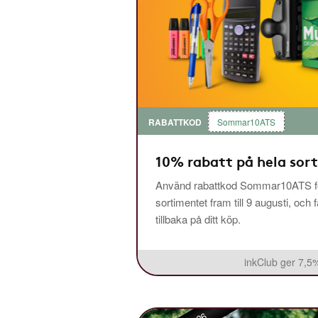
RABATTKOD
Sommar10ATS
10% rabatt på hela sor
Använd rabattkod Sommar10ATS fö
sortimentet fram till 9 augusti, och 
tillbaka på ditt köp.
inkClub ger 7,5%