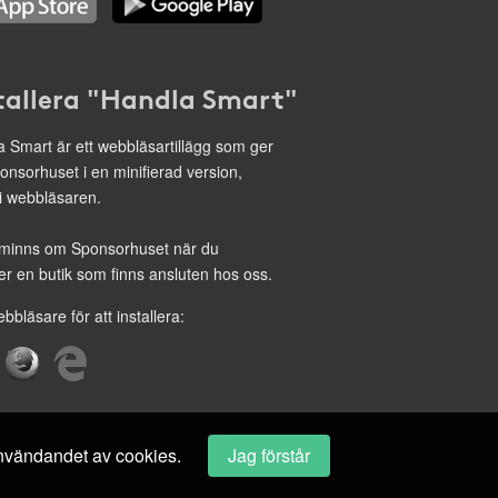
tallera "Handla Smart"
 Smart är ett webbläsartillägg som ger
onsorhuset i en minifierad version,
 i webbläsaren.
minns om Sponsorhuset när du
r en butik som finns ansluten hos oss.
ebbläsare för att installera:
 användandet av cookies.
Jag förstår