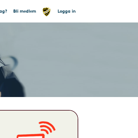
tag?
Bli medlem
Logga in