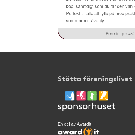
köp, samtidigt som du får den vanlig
Perfekt tillfälle att fylla på med pr
sommarens äventyr.
Beredd ger 4% 
Stötta föreningslivet
En del av AwardIt