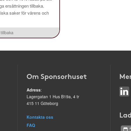
a ersättningen tillbaka.
aktiska saker för vårens och
tillbaka
Om Sponsorhuset
Mer
Adress
:
Lagergatan 1 Hus B19a, 4 tr
415 11 Göteborg
Lad
Kontakta oss
FAQ