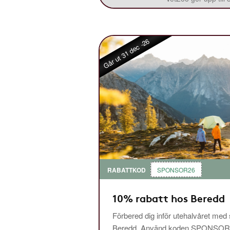
Går ut 31 dec -26
RABATTKOD
SPONSOR26
10% rabatt hos Beredd
Förbered dig inför utehalvåret med
Beredd. Använd koden SPONSOR26 