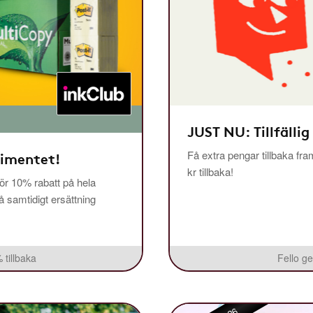
JUST NU: Tillfällig
Få extra pengar tillbaka fra
timentet!
kr tillbaka!
r 10% rabatt på hela
få samtidigt ersättning
 tillbaka
Fello ge