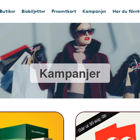
Butiker
Biobiljetter
Presentkort
Kampanjer
Har du före
Kampanjer
Går ut 30 aug -26