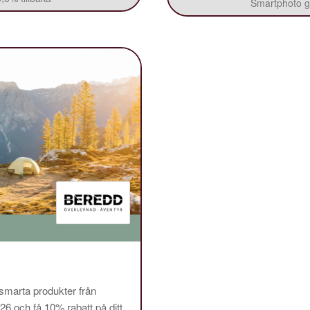
Smartphoto ge
 smarta produkter från
och få 10% rabatt på ditt