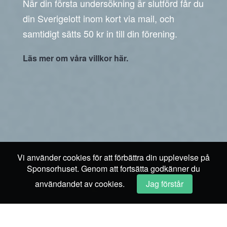
När din första undersökning är slutförd får du
din Sverigelott inom kort via mail, och
samtidigt sätts 50 kr in till din förening.
Läs mer om våra villkor här.
Vi använder cookies för att förbättra din upplevelse på
Sponsorhuset. Genom att fortsätta godkänner du
användandet av cookies.
Jag förstår