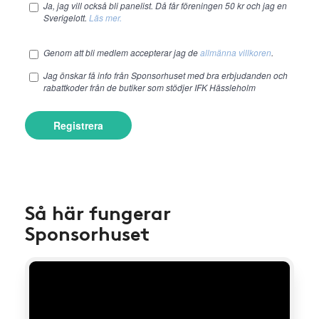
Ja, jag vill också bli panelist. Då får föreningen 50 kr och jag en
Sverigelott.
Läs mer.
Genom att bli medlem accepterar jag de
allmänna villkoren
.
Jag önskar få info från Sponsorhuset med bra erbjudanden och
rabattkoder från de butiker som stödjer IFK Hässleholm
Registrera
Så här fungerar
Sponsorhuset