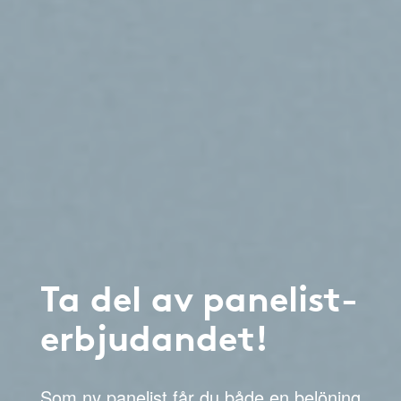
Ta del av panelist-
erbjudandet!
Som ny panelist får du både en belöning