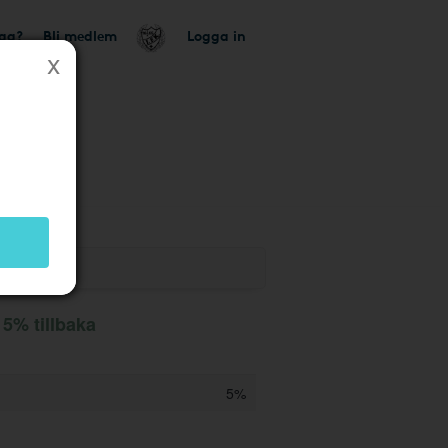
tag?
Bli medlem
Logga in
 5% tillbaka
5%