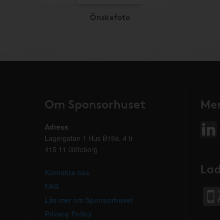
Önskefoto
Om Sponsorhuset
Mer
Adress
:
Lagergatan 1 Hus B19a, 4 tr
415 11 Göteborg
Lad
Kontakta oss
FAQ
Läs mer om Sponsorhuset
Privacy Policy