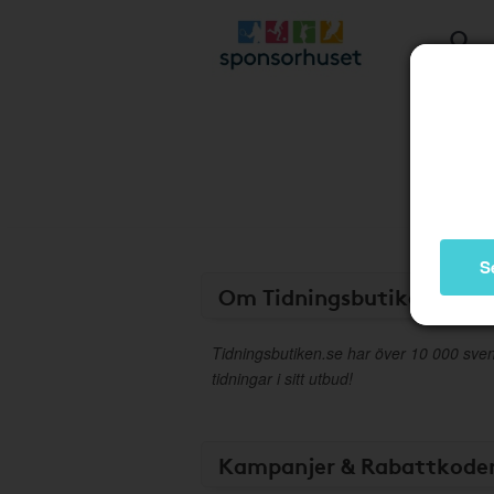
S
Om Tidningsbutiken
Tidningsbutiken.se har över 10 000 sve
tidningar i sitt utbud!
Kampanjer & Rabattkode