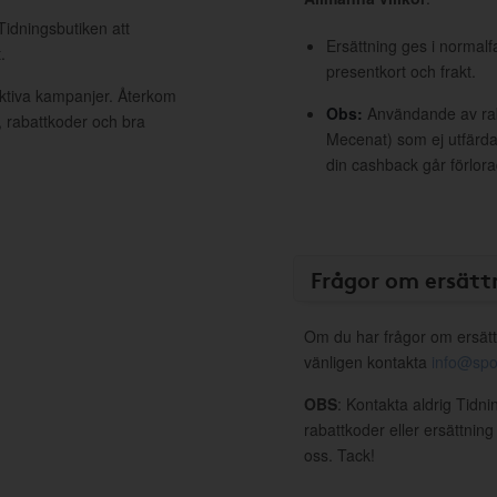
Tidningsbutiken att
Ersättning ges i normalf
.
presentkort och frakt.
aktiva kampanjer. Återkom
Obs:
Användande av raba
, rabattkoder och bra
Mecenat) som ej utfärdat
din cashback går förlora
Frågor om ersätt
Om du har frågor om ersätt
vänligen kontakta
info@spo
OBS
: Kontakta aldrig Tidn
rabattkoder eller ersättnin
oss. Tack!