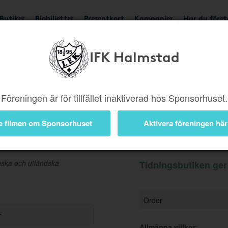
Butiker
Biobiljetter
Presentkort
Kampanjer
Har du före
IFK Halmstad
Ger 5%
Besök butik
Föreningen är för tillfället inaktiverad hos Sponsorhuset.
e filmen om Sponsorhuset
Aktivera föreningen här
Information
nska och utländska
Tidningsbutiken ger
Order
r
Allmänna villkor
: