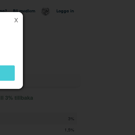
tag?
Bli medlem
Logga in
utik
ll 3% tillbaka
3%
1,5%