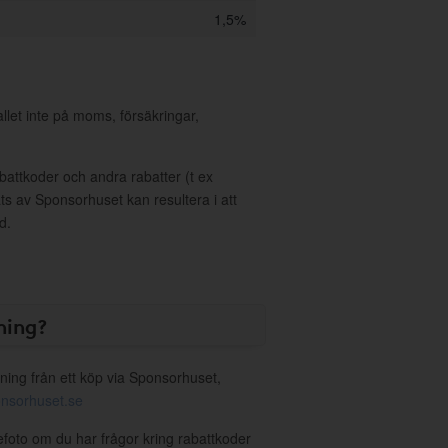
1,5%
allet inte på moms, försäkringar,
ttkoder och andra rabatter (t ex
s av Sponsorhuset kan resultera i att
d.
ning?
ning från ett köp via Sponsorhuset,
nsorhuset.se
efoto om du har frågor kring rabattkoder