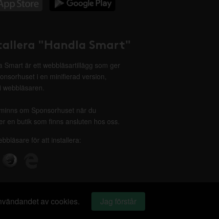
tallera "Handla Smart"
 Smart är ett webbläsartillägg som ger
onsorhuset i en minifierad version,
 i webbläsaren.
minns om Sponsorhuset när du
r en butik som finns ansluten hos oss.
ebbläsare för att installera:
 användandet av cookies.
Jag förstår