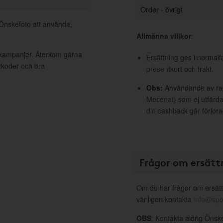
Order - övrigt
 Önskefoto att använda,
Allmänna villkor
:
a kampanjer. Återkom gärna
Ersättning ges i normalf
ttkoder och bra
presentkort och frakt.
Obs:
Användande av raba
Mecenat) som ej utfärdat
din cashback går förlora
Frågor om ersätt
Om du har frågor om ersätt
vänligen kontakta
info@spo
OBS
: Kontakta aldrig Önsk