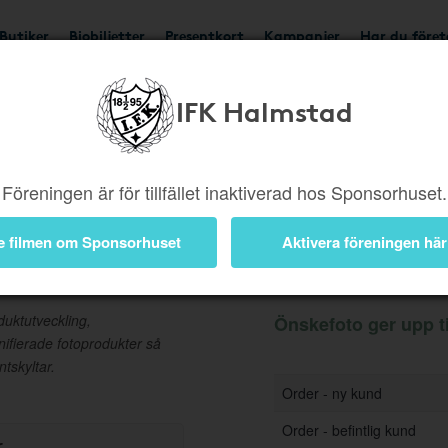
Butiker
Biobiljetter
Presentkort
Kampanjer
Har du före
IFK Halmstad
Ger upp till 3%
Besök b
Föreningen är för tillfället inaktiverad hos Sponsorhuset.
e filmen om Sponsorhuset
Aktivera föreningen här
Information
uktutveckling,
Önskefoto ger upp ti
nifierade fotoprodukter så
tskyltar.
Order - ny kund
Order - befintlig kund
r