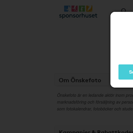
S
Om Önskefoto
Önskefoto är en ledande aktör inom prod
marknadsföring och försäljning av perso
som fotokalendrar, fotoböcker och studen
Kampanjer & Rabattkode