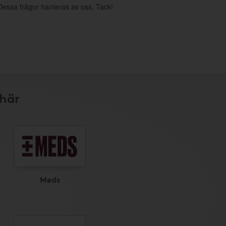
. Dessa frågor hanteras av oss. Tack!
 här
Meds