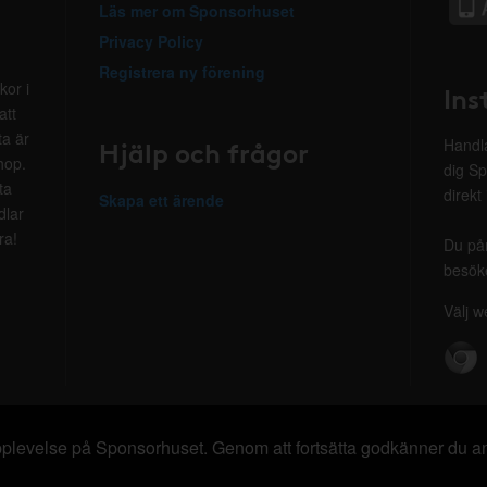
Läs mer om Sponsorhuset
Privacy Policy
Registrera ny förening
kor i
Ins
att
ta är
Hjälp och frågor
Handla
hop.
dig Sp
ta
direkt
Skapa ett ärende
dlar
ra!
Du på
besöke
Välj w
 upplevelse på Sponsorhuset. Genom att fortsätta godkänner du