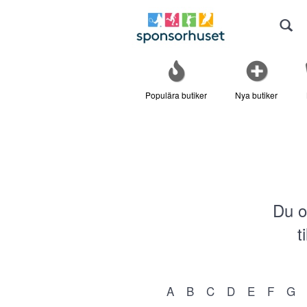
Populära butiker
Nya butiker
Du o
t
A
B
C
D
E
F
G