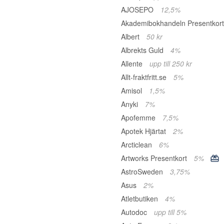
AJOSEPO
12,5%
Akademibokhandeln Presentkor
Albert
50 kr
Albrekts Guld
4%
Allente
upp till 250 kr
Allt-fraktfritt.se
5%
Amisol
1,5%
Anyki
7%
Apofemme
7,5%
Apotek Hjärtat
2%
Arcticlean
6%
Artworks Presentkort
5%
AstroSweden
3,75%
Asus
2%
Atletbutiken
4%
Autodoc
upp till 5%