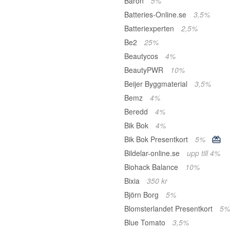
Baron
5%
Batteries-Online.se
3,5%
Batteriexperten
2,5%
Be2
25%
Beautycos
4%
BeautyPWR
10%
Beijer Byggmaterial
3,5%
Bemz
4%
Beredd
4%
Bik Bok
4%
Bik Bok Presentkort
5%
Bildelar-online.se
upp till 4%
Biohack Balance
10%
Bixia
350 kr
Björn Borg
5%
Blomsterlandet Presentkort
5%
Blue Tomato
3,5%