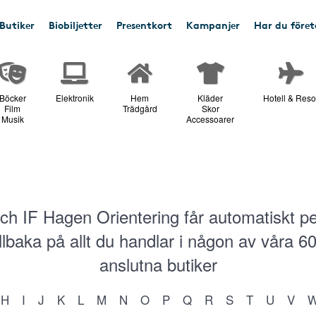
Butiker
Biobiljetter
Presentkort
Kampanjer
Har du före
Böcker
Elektronik
Hem
Kläder
Hotell & Reso
Film
Trädgård
Skor
Musik
Accessoarer
ch IF Hagen Orientering får automatiskt p
illbaka på allt du handlar i någon av våra
6
anslutna butiker
H
I
J
K
L
M
N
O
P
Q
R
S
T
U
V