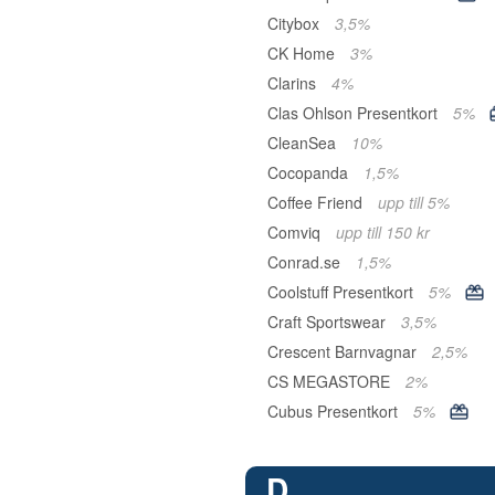
Citybox
3,5%
CK Home
3%
Clarins
4%
Clas Ohlson Presentkort
5%
CleanSea
10%
Cocopanda
1,5%
Coffee Friend
upp till 5%
Comviq
upp till 150 kr
Conrad.se
1,5%
Coolstuff Presentkort
5%
Craft Sportswear
3,5%
Crescent Barnvagnar
2,5%
CS MEGASTORE
2%
Cubus Presentkort
5%
D