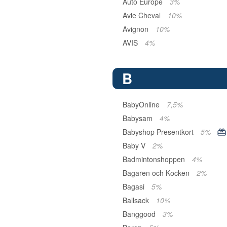
Auto Europe
3%
Avie Cheval
10%
Avignon
10%
AVIS
4%
B
BabyOnline
7,5%
Babysam
4%
Babyshop Presentkort
5%
Baby V
2%
Badmintonshoppen
4%
Bagaren och Kocken
2%
Bagasi
5%
Ballsack
10%
Banggood
3%