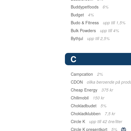
Buddypetfoods
6%
Budget
4%
Budo & Fitness
upp till 1,5%
Bulk Powders
upp till 4%
Bythjul
upp till 2,5%
C
Campcation
2%
CDON
olika beroende på prod
Cheap Energy
375 kr
Chilimobil
150 kr
Chokladbudet
5%
Chokladklubben
7,5 kr
Circle K
upp till 42 öre/liter
Circle K presentkort
5%