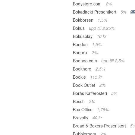
Bodystore.com
2%
Bokadirekt Presentkort
5%
Bokbörsen
1,5%
Bokus
upp till 2,25%
Bokusplay
10 kr
Bonden
1,5%
Bonprix
2%
Boohoo.com
upp till 2,5%
Bookhero
2,5%
Bookie
115 kr
Book Outlet
2%
Borås Kafferosteri
5%
Bosch
2%
Box Office
1,75%
Bravofly
40 kr
Bread & Boxers Presentkort
5
Bubbleroom
2%