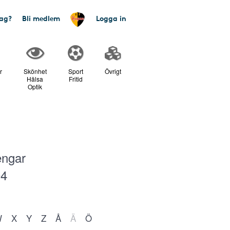
tag?
Bli medlem
Logga in
r
Skönhet
Sport
Övrigt
Hälsa
Fritid
Optik
engar
04
W
X
Y
Z
Å
Ä
Ö