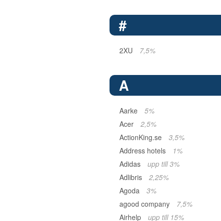
#
2XU
7,5%
A
Aarke
5%
Acer
2,5%
ActionKing.se
3,5%
Address hotels
1%
Adidas
upp till 3%
Adlibris
2,25%
Agoda
3%
agood company
7,5%
Airhelp
upp till 15%